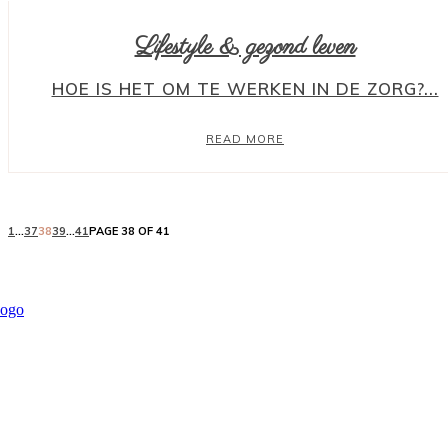
Lifestyle & gezond leven
HOE IS HET OM TE WERKEN IN DE ZORG?...
READ MORE
1
...
37
38
39
...
41
PAGE 38 OF 41