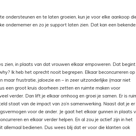
 ondersteunen en te laten groeien, kun je voor elke aankoop die
jke ondernemer en zo je support laten zien. Dat kan een bekende
tes zien, in plaats van dat vrouwen elkaar empoweren. Dat begint
, why? Ik heb het oprecht nooit begrepen. Elkaar beconcurreren op
en maar frustratie, jaloezie en – in zeer uitzonderlijke (maar niet
dus een groot kruis doorheen zetten en ruimte maken voor
veel verder. Dan lift je elkaar omhoog en groei je samen. Er is rui
steld staat van de impact van zo’n samenwerking. Naast dat je er
ingsvermogen voor de ander. Je gaat het elkaar gunnen in plaats 
ncurreren en elkaar verder helpen. En al zou je actief zijn in het
oit allemaal bedienen. Dus wees blij dat er voor die klanten ook