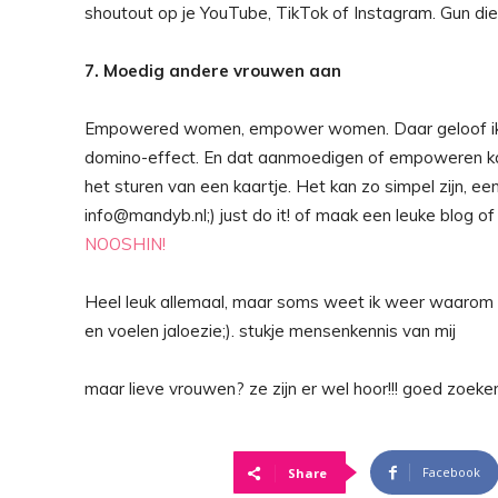
shoutout op je YouTube, TikTok of Instagram. Gun di
7. Moedig andere vrouwen aan
Empowered women, empower women. Daar geloof ik é
domino-effect. En dat aanmoedigen of empoweren kan
het sturen van een kaartje. Het kan zo simpel zijn, ee
info@mandyb.nl;) just do it! of maak een leuke blog o
NOOSHIN!
Heel leuk allemaal, maar soms weet ik weer waarom ik
en voelen jaloezie;). stukje mensenkennis van mij
maar lieve vrouwen? ze zijn er wel hoor!!! goed zoeke
Facebook
Share