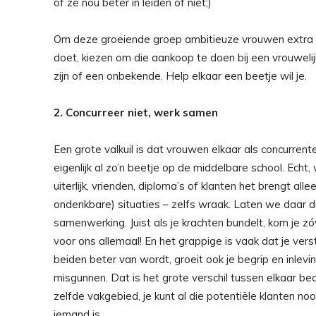
of ze nou beter in leiden of niet;)
Om deze groeiende groep ambitieuze vrouwen extra te
doet, kiezen om die aankoop te doen bij een vrouweli
zijn of een onbekende. Help elkaar een beetje wil je.
2. Concurreer niet, werk samen
Een grote valkuil is dat vrouwen elkaar als concurren
eigenlijk al zo’n beetje op de middelbare school. Echt
uiterlijk, vrienden, diploma’s of klanten het brengt alle
ondenkbare) situaties – zelfs wraak. Laten we daar 
samenwerking. Juist als je krachten bundelt, kom je zó
voor ons allemaal! En het grappige is vaak dat je ver
beiden beter van wordt, groeit ook je begrip en inlev
misgunnen. Dat is het grote verschil tussen elkaar beco
zelfde vakgebied, je kunt al die potentiële klanten no
iemand is.