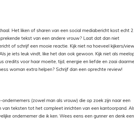
al. Het liken of sharen van een social mediabericht kost echt 2
ansprekende tekst van een andere vrouw? Laat dat dan niet
icht of schrijf een mooie reactie. Kijk niet na hoeveel kijkers/vie
ls je iets leuk vindt, like het dan ook gewoon. Kijk niet als meelo
credits voor haar moeite, tijd, energie en liefde en zaai daarm
ness woman extra helpen? Schrijf dan een oprechte review!
-ondernemers (zowel man als vrouw) die op zoek zijn naar een
en van teksten tot het compleet inrichten van een kantoorpand. Als
uwelijke ondernemer die ik ken. Wees eens een gunner en denk ee