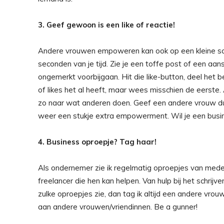
3. Geef gewoon is een like of reactie!
Andere vrouwen empoweren kan ook op een kleine scha
seconden van je tijd. Zie je een toffe post of een a
ongemerkt voorbijgaan. Hit die like-button, deel het ber
of likes het al heeft, maar wees misschien de eerste. A
zo naar wat anderen doen. Geef een andere vrouw dus 
weer een stukje extra empowerment. Wil je een busi
4. Business oproepje? Tag haar!
Als ondernemer zie ik regelmatig oproepjes van mede
freelancer die hen kan helpen. Van hulp bij het schrijv
zulke oproepjes zie, dan tag ik altijd een andere vro
aan andere vrouwen/vriendinnen. Be a gunner!