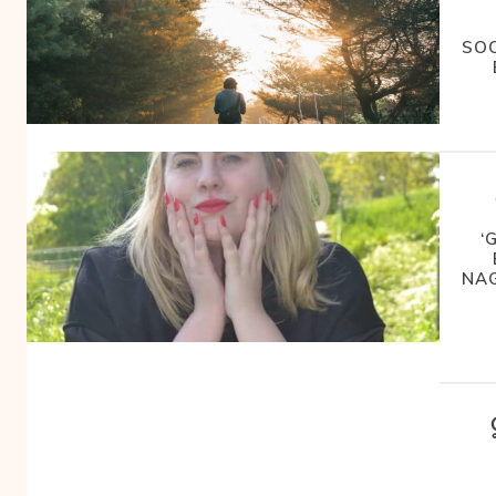
SOC
‘
NA