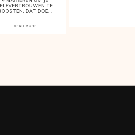
4 MANIEREN OM JE
ZELFVERTROUWEN TE
BOOSTEN. DAT DOE...
READ MORE