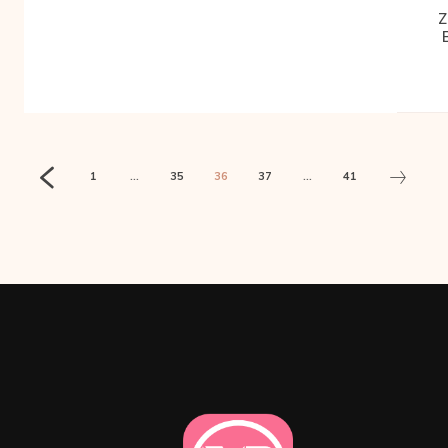
1
...
35
36
37
...
41