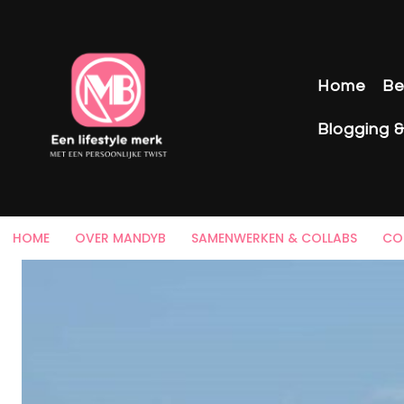
Home
Be
Blogging 
HOME
OVER MANDYB
SAMENWERKEN & COLLABS
CO