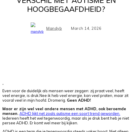
VERSCHIL MET AUTISME EN
HOOGBEGAAFDHEID?
Mandyb
March 14, 2026
Facebook
X
Pinterest
WhatsApp
Even voor de duidelijk als mensen weer zeggen: zij praat veel, heeft
veel energie, is druk.Nee ik heb veel energie, kan veel praten, maar zit
vooral veel in mijn hoofd. Dromerig.
Geen ADHD!
Maar er zijn wel veel andere mensen met ADHD, ook beroemde
mensen.
ADHD lijkt net zoals autisme een soort trend geworden.
Iedereen heeft het wel tegenwoordig, maar als je druk bent heb je niet
persee ADHD. Er komt wel meer bij kijken.
ADHD is een term die je tegenwoordig steeds vaker hoort. Niet alleen