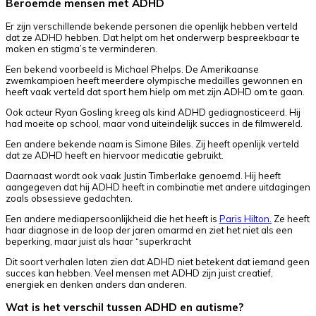
Beroemde mensen met ADHD
Er zijn verschillende bekende personen die openlijk hebben verteld
dat ze ADHD hebben. Dat helpt om het onderwerp bespreekbaar te
maken en stigma’s te verminderen.
Een bekend voorbeeld is Michael Phelps. De Amerikaanse
zwemkampioen heeft meerdere olympische medailles gewonnen en
heeft vaak verteld dat sport hem hielp om met zijn ADHD om te gaan.
Ook acteur Ryan Gosling kreeg als kind ADHD gediagnosticeerd. Hij
had moeite op school, maar vond uiteindelijk succes in de filmwereld.
Een andere bekende naam is Simone Biles. Zij heeft openlijk verteld
dat ze ADHD heeft en hiervoor medicatie gebruikt.
Daarnaast wordt ook vaak Justin Timberlake genoemd. Hij heeft
aangegeven dat hij ADHD heeft in combinatie met andere uitdagingen
zoals obsessieve gedachten.
Een andere mediapersoonlijkheid die het heeft is
Paris Hilton.
Ze heeft
haar diagnose in de loop der jaren omarmd en ziet het niet als een
beperking, maar juist als haar “superkracht
Dit soort verhalen laten zien dat ADHD niet betekent dat iemand geen
succes kan hebben. Veel mensen met ADHD zijn juist creatief,
energiek en denken anders dan anderen.
W
at is het verschil tussen ADHD en autisme?