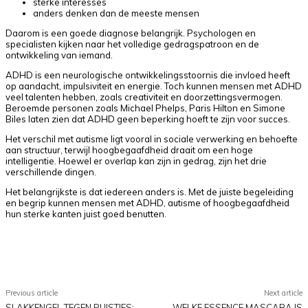
sterke interesses
anders denken dan de meeste mensen
Daarom is een goede diagnose belangrijk. Psychologen en
specialisten kijken naar het volledige gedragspatroon en de
ontwikkeling van iemand.
ADHD is een neurologische ontwikkelingsstoornis die invloed heeft
op aandacht, impulsiviteit en energie. Toch kunnen mensen met ADHD
veel talenten hebben, zoals creativiteit en doorzettingsvermogen.
Beroemde personen zoals Michael Phelps, Paris Hilton en Simone
Biles laten zien dat ADHD geen beperking hoeft te zijn voor succes.
Het verschil met autisme ligt vooral in sociale verwerking en behoefte
aan structuur, terwijl hoogbegaafdheid draait om een hoge
intelligentie. Hoewel er overlap kan zijn in gedrag, zijn het drie
verschillende dingen.
Het belangrijkste is dat iedereen anders is. Met de juiste begeleiding
en begrip kunnen mensen met ADHD, autisme of hoogbegaafdheid
hun sterke kanten juist goed benutten.
Facebook
X
Pinterest
WhatsApp
Previous article
Next article
SLAKKENGEL TEGEN PUISTJES:
WELKE ESSENCE MASCARA IS