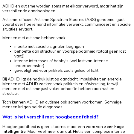
ADHD en autisme worden soms met elkaar verward, maar het zijn
verschillende aandoeningen.
Autisme, officieel Autisme Spectrum Stoornis (ASS) genoemd, gaat
vooral over hoe iemand informatie verwerkt, communiceert en sociale
situaties ervaart.
Mensen met autisme hebben vaak:
moeite met sociale signalen begrijpen
behoefte aan structuur en voorspelbaarheid (totaal geen last
van;))
intense interesses of hobby’s (wel last van, intense
onderneemster).
gevoeligheid voor prikkels zoals geluid of licht
Bij ADHD ligt de nadruk juist op aandacht, impulsiviteit en energie.
Mensen met ADHD zoeken vaak prikkels en afwisseling, terwijl
mensen met autisme juist vaker behoefte hebben aan rust en
structuur.
Toch kunnen ADHD en autisme ook samen voorkomen. Sommige
mensen krijgen beide diagnoses.
Wat is het verschil met hoogbegaafdheid?
Hoogbegaafdheid is geen stoornis maar een vorm van
zeer hoge
intelligentie
. Maar veel meer dan dat. Het is een complexe intense