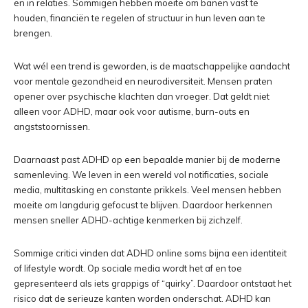
en in relaties. Sommigen hebben moeite om banen vast te
houden, financiën te regelen of structuur in hun leven aan te
brengen.
Wat wél een trend is geworden, is de maatschappelijke aandacht
voor mentale gezondheid en neurodiversiteit. Mensen praten
opener over psychische klachten dan vroeger. Dat geldt niet
alleen voor ADHD, maar ook voor autisme, burn-outs en
angststoornissen.
Daarnaast past ADHD op een bepaalde manier bij de moderne
samenleving. We leven in een wereld vol notificaties, sociale
media, multitasking en constante prikkels. Veel mensen hebben
moeite om langdurig gefocust te blijven. Daardoor herkennen
mensen sneller ADHD-achtige kenmerken bij zichzelf.
Sommige critici vinden dat ADHD online soms bijna een identiteit
of lifestyle wordt. Op sociale media wordt het af en toe
gepresenteerd als iets grappigs of “quirky”. Daardoor ontstaat het
risico dat de serieuze kanten worden onderschat. ADHD kan