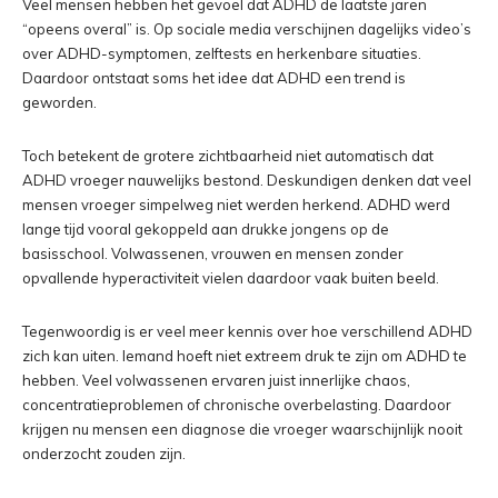
Veel mensen hebben het gevoel dat ADHD de laatste jaren
“opeens overal” is. Op sociale media verschijnen dagelijks video’s
over ADHD-symptomen, zelftests en herkenbare situaties.
Daardoor ontstaat soms het idee dat ADHD een trend is
geworden.
Toch betekent de grotere zichtbaarheid niet automatisch dat
ADHD vroeger nauwelijks bestond. Deskundigen denken dat veel
mensen vroeger simpelweg niet werden herkend. ADHD werd
lange tijd vooral gekoppeld aan drukke jongens op de
basisschool. Volwassenen, vrouwen en mensen zonder
opvallende hyperactiviteit vielen daardoor vaak buiten beeld.
Tegenwoordig is er veel meer kennis over hoe verschillend ADHD
zich kan uiten. Iemand hoeft niet extreem druk te zijn om ADHD te
hebben. Veel volwassenen ervaren juist innerlijke chaos,
concentratieproblemen of chronische overbelasting. Daardoor
krijgen nu mensen een diagnose die vroeger waarschijnlijk nooit
onderzocht zouden zijn.