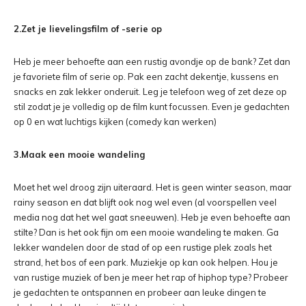
2.Zet je lievelingsfilm of -serie op
Heb je meer behoefte aan een rustig avondje op de bank? Zet dan
je favoriete film of serie op. Pak een zacht dekentje, kussens en
snacks en zak lekker onderuit. Leg je telefoon weg of zet deze op
stil zodat je je volledig op de film kunt focussen. Even je gedachten
op 0 en wat luchtigs kijken (comedy kan werken)
3.Maak een mooie wandeling
Moet het wel droog zijn uiteraard. Het is geen winter season, maar
rainy season en dat blijft ook nog wel even (al voorspellen veel
media nog dat het wel gaat sneeuwen). Heb je even behoefte aan
stilte? Dan is het ook fijn om een mooie wandeling te maken. Ga
lekker wandelen door de stad of op een rustige plek zoals het
strand, het bos of een park. Muziekje op kan ook helpen. Hou je
van rustige muziek of ben je meer het rap of hiphop type? Probeer
je gedachten te ontspannen en probeer aan leuke dingen te