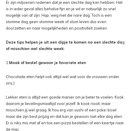
Er zijn miljoenen redenen dat je een slechte dag kan hebben. Het
is in ieder geval alles behalve fijn en je wil er natuurlijk zo snel
mogelijk van af zijn. Hup, weg met die nare dag. Toch is een
stomme dag geen stomme week of stom leven dus even
doorzetten en naar mogelijkheden en positiviteit zoeken.
Deze tips helpen je uit een dipje te komen na een slechte da
g
of misschien wel slechte week:
1.
Maak of bestel gewoon je favoriete eten
Chocolade eten helpt ook altijd wel wat voor de vrouwen onder
ons;)
Lekker eten is altijd een goede manier om je beter te voelen. Kook
daarom je lievelingsmaaltijd voor jezelf. Ik kook nooit, maar
misschien jij wel graag. Ik hou erg van sushi of een poke-bowl
maar die zijn best prijzig en dat kan je gewoon niet elke dag eten.
Er is niks mis met af en toe een pizza bestellen of een keertje naar
de mac.