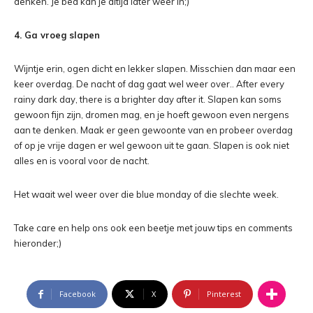
denken. Je bed kan je altijd later weer in;)
4. Ga vroeg slapen
Wijntje erin, ogen dicht en lekker slapen. Misschien dan maar een
keer overdag. De nacht of dag gaat wel weer over.. After every
rainy dark day, there is a brighter day after it. Slapen kan soms
gewoon fijn zijn, dromen mag, en je hoeft gewoon even nergens
aan te denken. Maak er geen gewoonte van en probeer overdag
of op je vrije dagen er wel gewoon uit te gaan. Slapen is ook niet
alles en is vooral voor de nacht.
Het waait wel weer over die blue monday of die slechte week.
Take care en help ons ook een beetje met jouw tips en comments
hieronder;)
Facebook
X
Pinterest