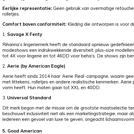
Eerlijke representatie:
Geen gebruik van overmatige retoucherin
rolletjes.
Comfort boven conformiteit:
Kleding die ontworpen is voor dr
1.
Savage X Fenty
Rihanna’s lingeriemerk heeft de standaard opnieuw gedefinieerd 
modeshows een indrukwekkende diversiteit: plus-size modellen,
tot 4X voor lingerie en tot 46DD voor beha’s. De shows zijn b
2.
Aerie (by American Eagle)
Aerie heeft sinds 2014 haar ‘Aerie Real’-campagne, waarin ge
met littekens, rolletjes en andere realistische kenmerken. Aerie
vorm heeft. Hun maten gaan tot XXL en 40DD.
3.
Universal Standard
Dit merk begon met de missie om de grootste maatselectie ter 
beschouwt inclusiviteit niet als een marketingstrategie, maar 
iedereen een gevoel van luxe te geven, ongeacht lichaamsvorm
5.
Good American