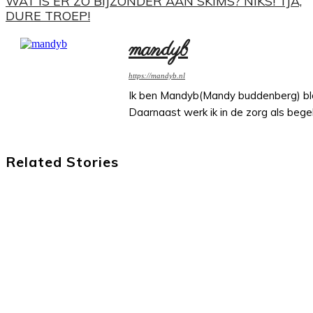
WAT IS ER ZO BIJZONDER AAN SKIMS? NIKS! TJA,
DURE TROEP!
mandyb
https://mandyb.nl
Ik ben Mandyb(Mandy buddenberg) blogg
Daarnaast werk ik in de zorg als begel
Related Stories