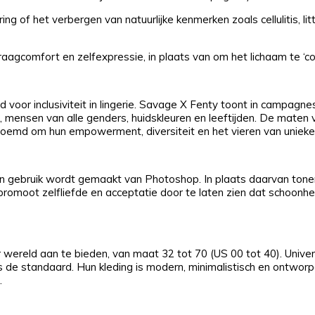
g of het verbergen van natuurlijke kenmerken zoals cellulitis, lit
aagcomfort en zelfexpressie, in plaats van om het lichaam te ‘cor
voor inclusiviteit in lingerie. Savage X Fenty toont in campagne
 mensen van alle genders, huidskleuren en leeftijden. De maten 
eroemd om hun empowerment, diversiteit en het vieren van unieke
en gebruik wordt gemaakt van Photoshop. In plaats daarvan ton
 promoot zelfliefde en acceptatie door te laten zien dat schoonhe
wereld aan te bieden, van maat 32 tot 70 (US 00 tot 40). Unive
als de standaard. Hun kleding is modern, minimalistisch en ontwo
.