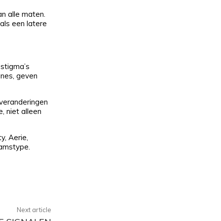
n alle maten.
als een latere
 stigma’s
gnes, geven
e veranderingen
, niet alleen
y, Aerie,
aamstype.
Next article