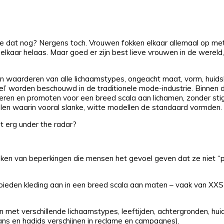
je dat nog? Nergens toch. Vrouwen fokken elkaar allemaal op met
r elkaar helaas. Maar goed er zijn best lieve vrouwen in de wereld
n waarderen van alle lichaamstypes, ongeacht maat, vorm, huidskl
eel’ worden beschouwd in de traditionele mode-industrie. Binnen
eren en promoten voor een breed scala aan lichamen, zonder sti
len waarin vooral slanke, witte modellen de standaard vormden.
et erg under the radar?
breken van beperkingen die mensen het gevoel geven dat ze niet “
 bieden kleding aan in een breed scala aan maten – vaak van XXS
t verschillende lichaamstypes, leeftijden, achtergronden, hui
ians en hadids verschijnen in reclame en campagnes).