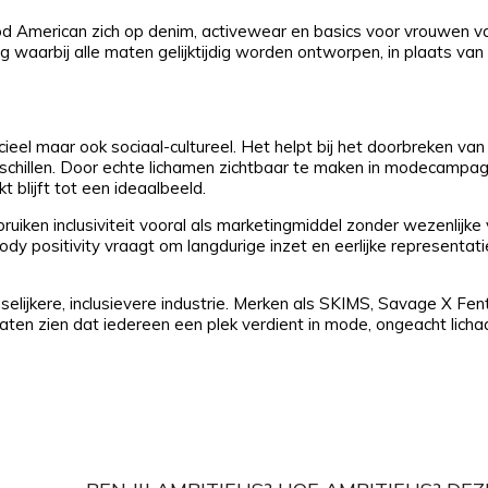
d American zich op denim, activewear en basics voor vrouwen va
 waarbij alle maten gelijktijdig worden ontworpen, in plaats van 
ieel maar ook sociaal-cultureel. Het helpt bij het doorbreken van
schillen. Door echte lichamen zichtbaar te maken in modecampa
t blijft tot een ideaalbeeld.
bruiken inclusiviteit vooral als marketingmiddel zonder wezenlijk
ody positivity vraagt om langdurige inzet en eerlijke representatie
elijkere, inclusievere industrie. Merken als SKIMS, Savage X Fent
aten zien dat iedereen een plek verdient in mode, ongeacht lich
X
Pinterest
WhatsApp