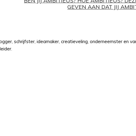
BEN JIJ AMBITIEUS? HOE AMBITIEUS? DE
GEVEN AAN DAT JIJ AMBI
er, schrijfster, ideamaker, creatieveling, onderneemster en van
eider.