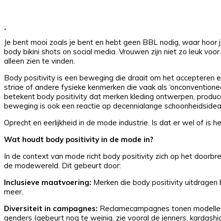
Je bent mooi zoals je bent en hebt geen BBL nodig, waar hoor 
body bikini shots on social media. Vrouwen zijn niet zo leuk voo
alleen zien te vinden.
Body positivity is een beweging die draait om het accepteren e
striae of andere fysieke kenmerken die vaak als ‘onconvention
betekent body positivity dat merken kleding ontwerpen, produc
beweging is ook een reactie op decennialange schoonheidsidea
Oprecht en eerlijkheid in de mode industrie. Is dat er wel of is h
Wat houdt body positivity in de mode in?
In de context van mode richt body positivity zich op het door
de modewereld. Dit gebeurt door:
Inclusieve maatvoering:
Merken die body positivity uitdragen
meer.
Diversiteit in campagnes:
Reclamecampagnes tonen modellen me
genders (gebeurt nog te weinig, zie vooral de jenners, kardash