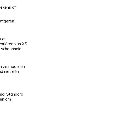
tekens of
rigeren’.
s en
variëren van XS
 schoonheid.
en ze modellen
id niet één
rsal Standard
rpen om