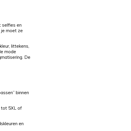
 selfies en
, je moet ze
eur, littekens,
 de mode
gmatisering. De
passen” binnen
 tot 5XL of
dskleuren en