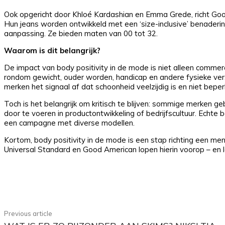
Ook opgericht door Khloé Kardashian en Emma Grede, richt Goo
Hun jeans worden ontwikkeld met een ‘size-inclusive’ benadering
aanpassing. Ze bieden maten van 00 tot 32.
Waarom is dit belangrijk?
De impact van body positivity in de mode is niet alleen commerc
rondom gewicht, ouder worden, handicap en andere fysieke ver
merken het signaal af dat schoonheid veelzijdig is en niet beperk
Toch is het belangrijk om kritisch te blijven: sommige merken ge
door te voeren in productontwikkeling of bedrijfscultuur. Echte b
een campagne met diverse modellen.
Kortom, body positivity in de mode is een stap richting een mens
Universal Standard en Good American lopen hierin voorop – en l
Share
Facebook
Previous article