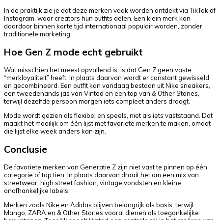
In de praktijk zie je dat deze merken vaak worden ontdekt via TikTok of
Instagram, waar creators hun outfits delen. Een klein merk kan
daardoor binnen korte tijd internationaal populair worden, zonder
traditionele marketing.
Hoe Gen Z mode echt gebruikt
Wat misschien het meest opvallend is, is dat Gen Z geen vaste
“merkloyaliteit” heeft. In plaats daarvan wordt er constant gewisseld
en gecombineerd. Een outfit kan vandaag bestaan uit Nike sneakers,
een tweedehands jas van Vinted en een top van & Other Stories,
terwijl dezelfde persoon morgen iets compleet anders draagt.
Mode wordt gezien als flexibel en speels, niet als iets vaststaand. Dat
maakt het moeilijk om één lijst met favoriete merken te maken, omdat
die lijst elke week anders kan zijn.
Conclusie
De favoriete merken van Generatie Z zijn niet vast te pinnen op één
categorie of top tien. In plaats daarvan draait het om een mix van
streetwear, high street fashion, vintage vondsten en kleine
onafhankelijke labels.
Merken zoals Nike en Adidas blijven belangrijk als basis, terwijl
Mango, ZARA en & Other Stories vooral dienen als toegankelijke