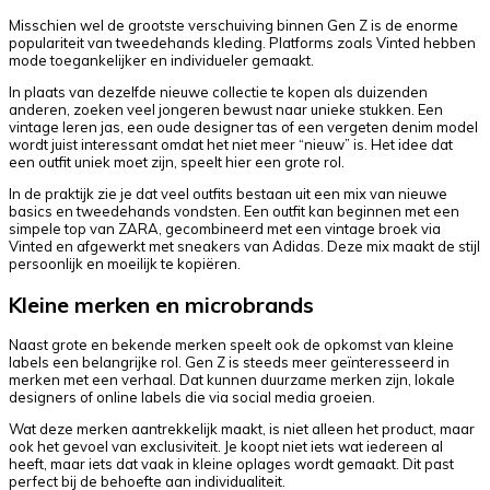
Misschien wel de grootste verschuiving binnen Gen Z is de enorme
populariteit van tweedehands kleding. Platforms zoals Vinted hebben
mode toegankelijker en individueler gemaakt.
In plaats van dezelfde nieuwe collectie te kopen als duizenden
anderen, zoeken veel jongeren bewust naar unieke stukken. Een
vintage leren jas, een oude designer tas of een vergeten denim model
wordt juist interessant omdat het niet meer “nieuw” is. Het idee dat
een outfit uniek moet zijn, speelt hier een grote rol.
In de praktijk zie je dat veel outfits bestaan uit een mix van nieuwe
basics en tweedehands vondsten. Een outfit kan beginnen met een
simpele top van ZARA, gecombineerd met een vintage broek via
Vinted en afgewerkt met sneakers van Adidas. Deze mix maakt de stijl
persoonlijk en moeilijk te kopiëren.
Kleine merken en microbrands
Naast grote en bekende merken speelt ook de opkomst van kleine
labels een belangrijke rol. Gen Z is steeds meer geïnteresseerd in
merken met een verhaal. Dat kunnen duurzame merken zijn, lokale
designers of online labels die via social media groeien.
Wat deze merken aantrekkelijk maakt, is niet alleen het product, maar
ook het gevoel van exclusiviteit. Je koopt niet iets wat iedereen al
heeft, maar iets dat vaak in kleine oplages wordt gemaakt. Dit past
perfect bij de behoefte aan individualiteit.