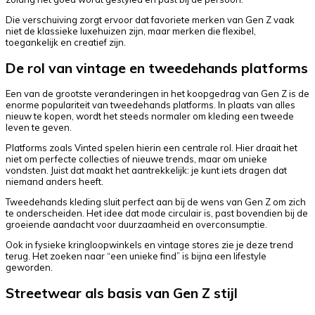
Die verschuiving zorgt ervoor dat favoriete merken van Gen Z vaak
niet de klassieke luxehuizen zijn, maar merken die flexibel,
toegankelijk en creatief zijn.
De rol van vintage en tweedehands platforms
Een van de grootste veranderingen in het koopgedrag van Gen Z is de
enorme populariteit van tweedehands platforms. In plaats van alles
nieuw te kopen, wordt het steeds normaler om kleding een tweede
leven te geven.
Platforms zoals Vinted spelen hierin een centrale rol. Hier draait het
niet om perfecte collecties of nieuwe trends, maar om unieke
vondsten. Juist dat maakt het aantrekkelijk: je kunt iets dragen dat
niemand anders heeft.
Tweedehands kleding sluit perfect aan bij de wens van Gen Z om zich
te onderscheiden. Het idee dat mode circulair is, past bovendien bij de
groeiende aandacht voor duurzaamheid en overconsumptie.
Ook in fysieke kringloopwinkels en vintage stores zie je deze trend
terug. Het zoeken naar “een unieke find” is bijna een lifestyle
geworden.
Streetwear als basis van Gen Z stijl