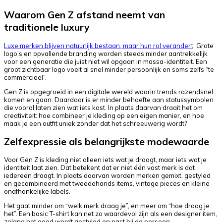
Waarom Gen Z afstand neemt van
traditionele luxury
Luxe merken blijven natuurlijk bestaan, maar hun rol verandert
. Grote
logo’s en opvallende branding worden steeds minder aantrekkelijk
voor een generatie die juist niet wil opgaan in massa-identiteit. Een
groot zichtbaar logo voelt al snel minder persoonlijk en soms zelfs “te
commercieel”.
Gen Z is opgegroeid in een digitale wereld waarin trends razendsnel
komen en gaan. Daardoor is er minder behoefte aan statussymbolen
die vooral laten zien wat iets kost. In plaats daarvan draait het om
creativiteit: hoe combineer je kleding op een eigen manier, en hoe
maak je een outfit uniek zonder dat het schreeuwerig wordt?
Zelfexpressie als belangrijkste modewaarde
Voor Gen Z is kleding niet alleen iets wat je draagt, maar iets wat je
identiteit laat zien. Dat betekent dat er niet één vast merk is dat
iedereen draagt. In plaats daarvan worden merken gemixt, gestyled
en gecombineerd met tweedehands items, vintage pieces en kleine
onafhankelijke labels.
Het gaat minder om “welk merk draag je”, en meer om “hoe draag je
het”. Een basic T-shirt kan net zo waardevol zijn als een designer item,
zolang het goed wordt gestyled en past bij de persoon.