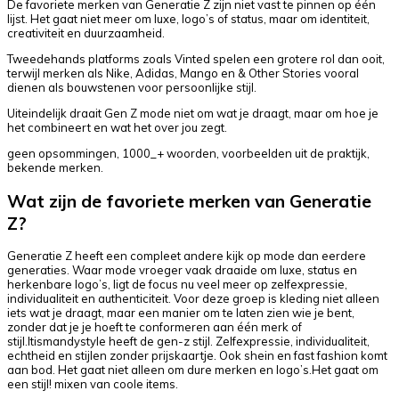
De favoriete merken van Generatie Z zijn niet vast te pinnen op één
lijst. Het gaat niet meer om luxe, logo’s of status, maar om identiteit,
creativiteit en duurzaamheid.
Tweedehands platforms zoals Vinted spelen een grotere rol dan ooit,
terwijl merken als Nike, Adidas, Mango en & Other Stories vooral
dienen als bouwstenen voor persoonlijke stijl.
Uiteindelijk draait Gen Z mode niet om wat je draagt, maar om hoe je
het combineert en wat het over jou zegt.
geen opsommingen, 1000_+ woorden, voorbeelden uit de praktijk,
bekende merken.
Wat zijn de favoriete merken van Generatie
Z?
Generatie Z heeft een compleet andere kijk op mode dan eerdere
generaties. Waar mode vroeger vaak draaide om luxe, status en
herkenbare logo’s, ligt de focus nu veel meer op zelfexpressie,
individualiteit en authenticiteit. Voor deze groep is kleding niet alleen
iets wat je draagt, maar een manier om te laten zien wie je bent,
zonder dat je je hoeft te conformeren aan één merk of
stijl.Itismandystyle heeft de gen-z stijl. Zelfexpressie, individualiteit,
echtheid en stijlen zonder prijskaartje. Ook shein en fast fashion komt
aan bod. Het gaat niet alleen om dure merken en logo’s.Het gaat om
een stijl! mixen van coole items.