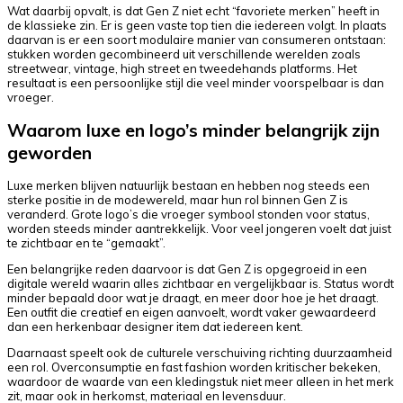
Wat daarbij opvalt, is dat Gen Z niet echt “favoriete merken” heeft in
de klassieke zin. Er is geen vaste top tien die iedereen volgt. In plaats
daarvan is er een soort modulaire manier van consumeren ontstaan:
stukken worden gecombineerd uit verschillende werelden zoals
streetwear, vintage, high street en tweedehands platforms. Het
resultaat is een persoonlijke stijl die veel minder voorspelbaar is dan
vroeger.
Waarom luxe en logo’s minder belangrijk zijn
geworden
Luxe merken blijven natuurlijk bestaan en hebben nog steeds een
sterke positie in de modewereld, maar hun rol binnen Gen Z is
veranderd. Grote logo’s die vroeger symbool stonden voor status,
worden steeds minder aantrekkelijk. Voor veel jongeren voelt dat juist
te zichtbaar en te “gemaakt”.
Een belangrijke reden daarvoor is dat Gen Z is opgegroeid in een
digitale wereld waarin alles zichtbaar en vergelijkbaar is. Status wordt
minder bepaald door wat je draagt, en meer door hoe je het draagt.
Een outfit die creatief en eigen aanvoelt, wordt vaker gewaardeerd
dan een herkenbaar designer item dat iedereen kent.
Daarnaast speelt ook de culturele verschuiving richting duurzaamheid
een rol. Overconsumptie en fast fashion worden kritischer bekeken,
waardoor de waarde van een kledingstuk niet meer alleen in het merk
zit, maar ook in herkomst, materiaal en levensduur.