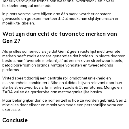
Tegelijk verdwijnen trends ook weer snel, waardoor Gen Z veel
flexibeler omgaat met mode.
In plaats van trouw te blijven aan één merk, wordt er constant
gewisseld en geëxperimenteerd. Dat maakt hun stijl dynamisch en
moeilijk te labelen.
Wat zijn dan echt de favoriete merken van
Gen Z?
Als je alles samenvat, zie je dat Gen Z geen vaste lijst met favoriete
merken heeft zoals eerdere generaties dat hadden. In plaats daarvan
bestaat hun “favoriete merkenlijst” uit een mix van streetwear labels,
betaalbare fashion brands, vintage vondsten en tweedehands
platforms.
Vinted speelt daarbij een centrale rol, omdat het uniekheid en
duurzaamheid combineert. Nike en Adidas blijven relevant door hun
sterke streetwearbasis. En merken zoals & Other Stories, Mango en
ZARA vullen de garderobe aan met toegankelijke basics.
Maar belangrijker dan de namen zelf is hoe ze worden gebruikt. Gen Z
mixt alles door elkaar en maakt van mode een persoonlijke vorm van
expressie.
Conclusie