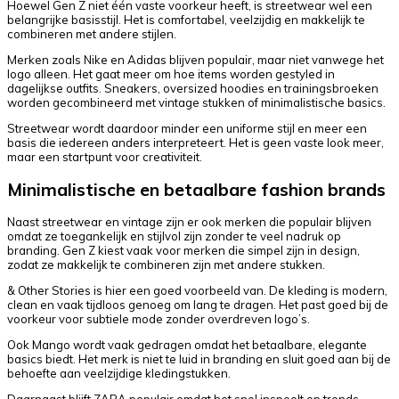
Hoewel Gen Z niet één vaste voorkeur heeft, is streetwear wel een
belangrijke basisstijl. Het is comfortabel, veelzijdig en makkelijk te
combineren met andere stijlen.
Merken zoals Nike en Adidas blijven populair, maar niet vanwege het
logo alleen. Het gaat meer om hoe items worden gestyled in
dagelijkse outfits. Sneakers, oversized hoodies en trainingsbroeken
worden gecombineerd met vintage stukken of minimalistische basics.
Streetwear wordt daardoor minder een uniforme stijl en meer een
basis die iedereen anders interpreteert. Het is geen vaste look meer,
maar een startpunt voor creativiteit.
Minimalistische en betaalbare fashion brands
Naast streetwear en vintage zijn er ook merken die populair blijven
omdat ze toegankelijk en stijlvol zijn zonder te veel nadruk op
branding. Gen Z kiest vaak voor merken die simpel zijn in design,
zodat ze makkelijk te combineren zijn met andere stukken.
& Other Stories is hier een goed voorbeeld van. De kleding is modern,
clean en vaak tijdloos genoeg om lang te dragen. Het past goed bij de
voorkeur voor subtiele mode zonder overdreven logo’s.
Ook Mango wordt vaak gedragen omdat het betaalbare, elegante
basics biedt. Het merk is niet te luid in branding en sluit goed aan bij de
behoefte aan veelzijdige kledingstukken.
Daarnaast blijft ZARA populair omdat het snel inspeelt op trends,