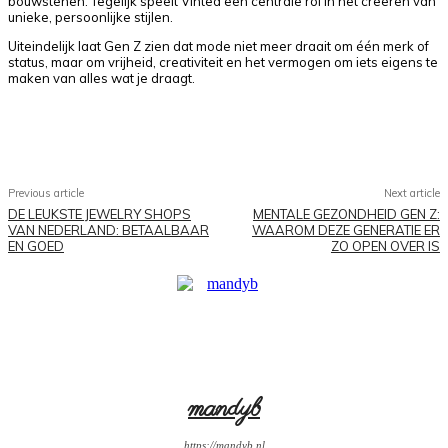
bouwstenen. Tegelijk speelt Vinted een centrale rol in het creëren van
unieke, persoonlijke stijlen.
Uiteindelijk laat Gen Z zien dat mode niet meer draait om één merk of
status, maar om vrijheid, creativiteit en het vermogen om iets eigens te
maken van alles wat je draagt.
Facebook
X
Pinterest
WhatsApp
Previous article
Next article
DE LEUKSTE JEWELRY SHOPS
MENTALE GEZONDHEID GEN Z:
VAN NEDERLAND: BETAALBAAR
WAAROM DEZE GENERATIE ER
EN GOED
ZO OPEN OVER IS
mandyb
https://mandyb.nl