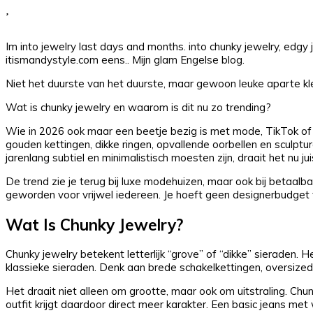
Im into jewelry last days and months. into chunky jewelry, edgy
itismandystyle.com eens.. Mijn glam Engelse blog.
Niet het duurste van het duurste, maar gewoon leuke aparte kle
Wat is chunky jewelry en waarom is dit nu zo trending?
Wie in 2026 ook maar een beetje bezig is met mode, TikTok of I
gouden kettingen, dikke ringen, opvallende oorbellen en scul
jarenlang subtiel en minimalistisch moesten zijn, draait het nu j
De trend zie je terug bij luxe modehuizen, maar ook bij betaal
geworden voor vrijwel iedereen. Je hoeft geen designerbudget 
Wat Is Chunky Jewelry?
Chunky jewelry betekent letterlijk “grove” of “dikke” sieraden
klassieke sieraden. Denk aan brede schakelkettingen, oversize
Het draait niet alleen om grootte, maar ook om uitstraling. Chu
outfit krijgt daardoor direct meer karakter. Een basic jeans met 