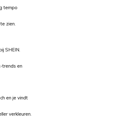
og tempo
te zien.
bij SHEIN.
k-trends en
ch en je vindt
ler verkleuren.