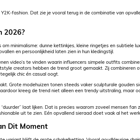
it Y2K-fashion. Dat zie je vooral terug in de combinatie van opval
n 2026?
om minimalisme: dunne kettinkjes, kleine ringetjes en subtiele lux
len en persoonlijkheid laten zien in hun kledingstijl.
oenen video’s te vinden waarin influencers simpele outfits combin
etstyle creators hebben de trend groot gemaakt. Zij combineren 
egelijk chic én casual oogt.
kt. Grote modehuizen tonen steeds vaker sculpturale gouden si
ardoor kreeg de trend niet alleen een trendy uitstraling, maar o
 “duurder” laat lijken. Dat is precies waarom zoveel mensen fan z
shionable uit te zien. Eén opvallend sieraad doet vaak al het werk
Van Dit Moment
e variant blijft de grote schakelketting. Vooral goudkleurige chai