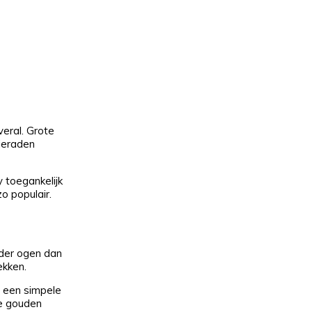
veral. Grote
ieraden
 toegankelijk
o populair.
rder ogen dan
ekken.
s een simpele
te gouden