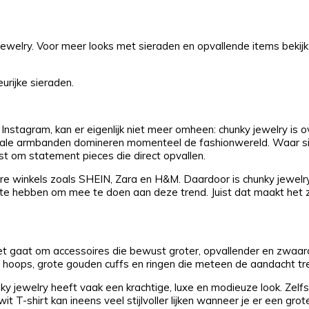
 jewelry. Voor meer looks met sieraden en opvallende items bekijk
urijke sieraden.
nstagram, kan er eigenlijk niet meer omheen: chunky jewelry is o
pturale armbanden domineren momenteel de fashionwereld. Waar s
uist om statement pieces die direct opvallen.
bare winkels zoals SHEIN, Zara en H&M. Daardoor is chunky jewelry
te hebben om mee te doen aan deze trend. Juist dat maakt het z
. Het gaat om accessoires die bewust groter, opvallender en zwaa
d hoops, grote gouden cuffs en ringen die meteen de aandacht tr
nky jewelry heeft vaak een krachtige, luxe en modieuze look. Zelf
wit T-shirt kan ineens veel stijlvoller lijken wanneer je er een gro