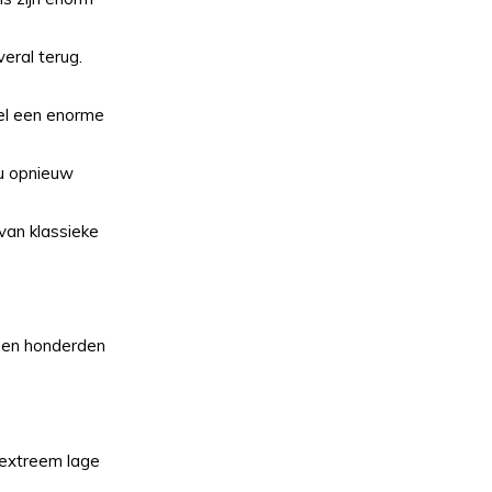
eral terug.
eel een enorme
u opnieuw
van klassieke
geen honderden
 extreem lage