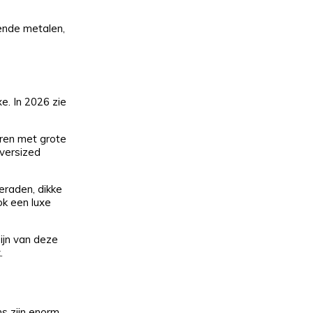
lende metalen,
e. In 2026 zie
eren met grote
oversized
eraden, dikke
ok een luxe
ijn van deze
.
ns zijn enorm