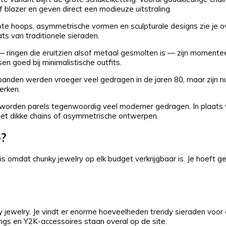
f blazer en geven direct een modieuze uitstraling.
te hoops, asymmetrische vormen en sculpturale designs zie je ov
ats van traditionele sieraden.
 — ringen die eruitzien alsof metaal gesmolten is — zijn moment
en goed bij minimalistische outfits.
nden werden vroeger veel gedragen in de jaren 80, maar zijn n
erken.
n worden parels tegenwoordig veel moderner gedragen. In plaats 
met dikke chains of asymmetrische ontwerpen.
?
 omdat chunky jewelry op elk budget verkrijgbaar is. Je hoeft 
y jewelry. Je vindt er enorme hoeveelheden trendy sieraden voor
rings en Y2K-accessoires staan overal op de site.