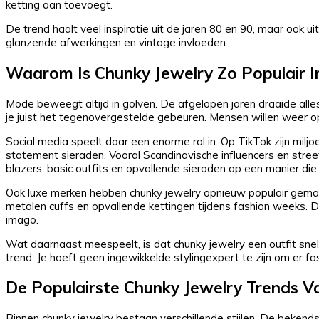
ketting aan toevoegt.
De trend haalt veel inspiratie uit de jaren 80 en 90, maar ook u
glanzende afwerkingen en vintage invloeden.
Waarom Is Chunky Jewelry Zo Populair I
Mode beweegt altijd in golven. De afgelopen jaren draaide alles 
je juist het tegenovergestelde gebeuren. Mensen willen weer opval
Social media speelt daar een enorme rol in. Op TikTok zijn milj
statement sieraden. Vooral Scandinavische influencers en stre
blazers, basic outfits en opvallende sieraden op een manier die t
Ook luxe merken hebben chunky jewelry opnieuw populair gemaa
metalen cuffs en opvallende kettingen tijdens fashion weeks. Da
imago.
Wat daarnaast meespeelt, is dat chunky jewelry een outfit snel
trend. Je hoeft geen ingewikkelde stylingexpert te zijn om er fa
De Populairste Chunky Jewelry Trends 
Binnen chunky jewelry bestaan verschillende stijlen. De bekendst