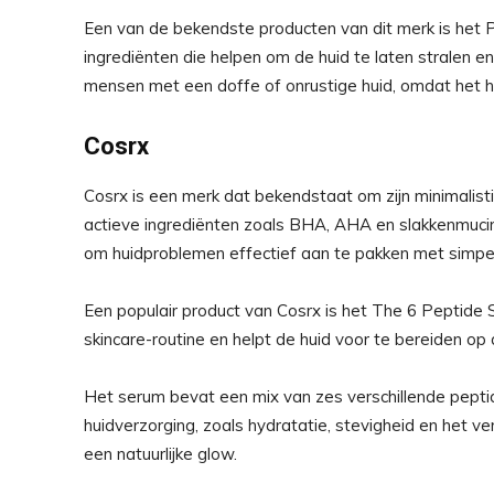
Een van de bekendste producten van dit merk is het 
ingrediënten die helpen om de huid te laten stralen en d
mensen met een doffe of onrustige huid, omdat het h
Cosrx
Cosrx is een merk dat bekendstaat om zijn minimalis
actieve ingrediënten zoals BHA, AHA en slakkenmucin
om huidproblemen effectief aan te pakken met simpe
Een populair product van Cosrx is het The 6 Peptide S
skincare-routine en helpt de huid voor te bereiden op
Het serum bevat een mix van zes verschillende pepti
huidverzorging, zoals hydratatie, stevigheid en het ve
een natuurlijke glow.