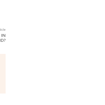
ticle
 IN
ND?