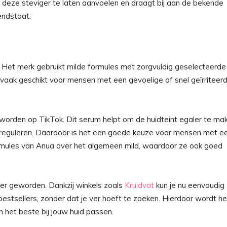
t deze steviger te laten aanvoelen en draagt bij aan de bekende
endstaat.
id. Het merk gebruikt milde formules met zorgvuldig geselecteerde
n vaak geschikt voor mensen met een gevoelige of snel geïrriteer
orden op TikTok. Dit serum helpt om de huidteint egaler te ma
e reguleren. Daardoor is het een goede keuze voor mensen met e
formules van Anua over het algemeen mild, waardoor ze ook goed
ker geworden. Dankzij winkels zoals
Kruidvat
kun je nu eenvoudig
stsellers, zonder dat je ver hoeft te zoeken. Hierdoor wordt he
 het beste bij jouw huid passen.