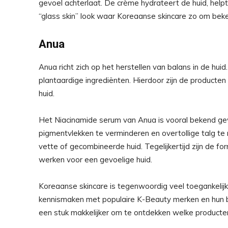
gevoel achterlaat. De crème hydrateert de huid, help
“glass skin” look waar Koreaanse skincare zo om bek
Anua
Anua richt zich op het herstellen van balans in de hu
plantaardige ingrediënten. Hierdoor zijn de producte
huid.
Het Niacinamide serum van Anua is vooral bekend gew
pigmentvlekken te verminderen en overtollige talg t
vette of gecombineerde huid. Tegelijkertijd zijn de 
werken voor een gevoelige huid.
Koreaanse skincare is tegenwoordig veel toegankelij
kennismaken met populaire K-Beauty merken en hun be
een stuk makkelijker om te ontdekken welke producten