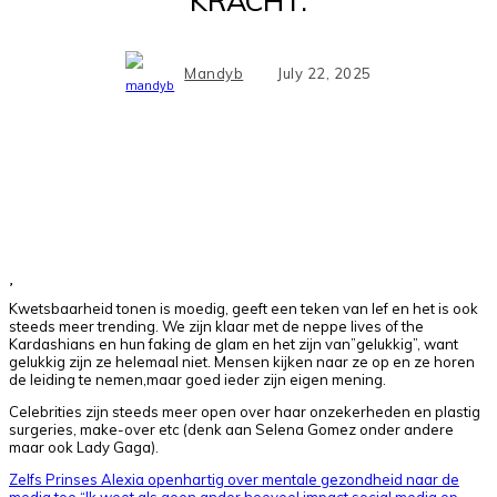
KRACHT.
Mandyb
July 22, 2025
Facebook
X
Pinterest
WhatsApp
Kwetsbaarheid tonen is moedig, geeft een teken van lef en het is ook
steeds meer trending. We zijn klaar met de neppe lives of the
Kardashians en hun faking de glam en het zijn van”gelukkig”, want
gelukkig zijn ze helemaal niet. Mensen kijken naar ze op en ze horen
de leiding te nemen,maar goed ieder zijn eigen mening.
Celebrities zijn steeds meer open over haar onzekerheden en plastig
surgeries, make-over etc (denk aan Selena Gomez onder andere
maar ook Lady Gaga).
Zelfs Prinses Alexia openhartig over mentale gezondheid naar de