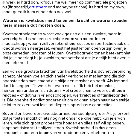
ik werk er hard aan. Ik focus me wel meer op commerciële projecten
nu (financetijd,
artistheat
and moneyhasit.com). Its hard on my own,
maar goed ik kom er hoe dan ook wel.
Waarom is kwetsbaarheid tonen een kracht
en waarom zouden
meer mensen dat moeten doen.
Kwetsbaarheid tonen wordt vaak gezien als een zwakte, maar in
werkelijkheid is het een krachtige vorm van moed. In een
maatschappij waarin zelfverzekerdheid, succes en perfectie vaak als
ideaal worden neergezet, vereist het juist lef om open te zijn over je
onzekerheden, angsten of fouten. Kwetsbaarheid tonen betekent niet
dat je je neerlegt bij je zwaktes; het betekent dat je eerlijk bent over je
menselijkheid.
Een van de grootste krachten van kwetsbaarheid is dat het verbinding
schept. Mensen voelen zich sneller verbonden met iemand die zich
openstelt dan met iemand die altijd een masker op heeft. Als iemand
durft te zeggen: “Ik weet het even niet” of “Ik heb het moeilijk”,
herkennen anderen zich daarin. Het creëert ruimte voor echtheid in
relaties – of dat nu in vriendschappen, werkrelaties of familiebanden
is. Die openheid nodigt anderen uit om ook hun eigen muur een stukje
te laten zakken, wat leidt tot diepere, oprechtere connecties.
Bovendien bevordert kwetsbaarheid persoonlijke groei. Als je erkent
dat je fouten maakt of iets nog niet onder de knie hebt, kun je ervan
leren. Wie zich groot probeert te houden en alles zelf wil oplossen,
loopt het risico stil te blijven staan. Kwetsbaarheid is dus geen
eindpunt, maar een begin van verandering en verbetering. In