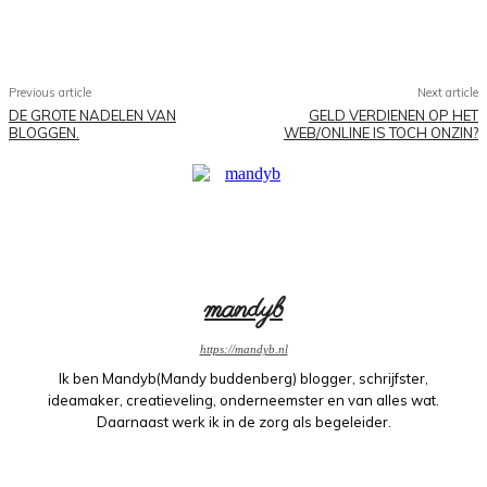
Facebook
X
Pinterest
WhatsApp
Previous article
Next article
DE GROTE NADELEN VAN
GELD VERDIENEN OP HET
BLOGGEN.
WEB/ONLINE IS TOCH ONZIN?
mandyb
https://mandyb.nl
Ik ben Mandyb(Mandy buddenberg) blogger, schrijfster,
ideamaker, creatieveling, onderneemster en van alles wat.
Daarnaast werk ik in de zorg als begeleider.