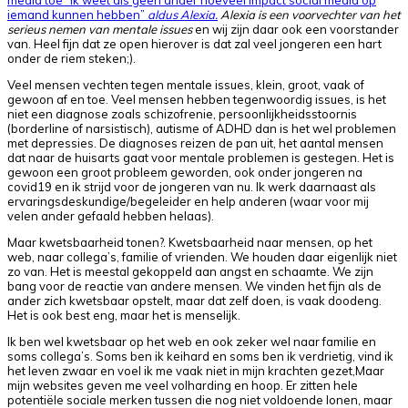
media toe “Ik weet als geen ander hoeveel impact social media op
iemand kunnen hebben”
aldus Alexia.
Alexia is een voorvechter van het
serieus nemen van mentale issues
en wij zijn daar ook een voorstander
van. Heel fijn dat ze open hierover is dat zal veel jongeren een hart
onder de riem steken;).
Veel mensen vechten tegen mentale issues, klein, groot, vaak of
gewoon af en toe. Veel mensen hebben tegenwoordig issues, is het
niet een diagnose zoals schizofrenie, persoonlijkheidsstoornis
(borderline of narsistisch), autisme of ADHD dan is het wel problemen
met depressies. De diagnoses reizen de pan uit, het aantal mensen
dat naar de huisarts gaat voor mentale problemen is gestegen. Het is
gewoon een groot probleem geworden, ook onder jongeren na
covid19 en ik strijd voor de jongeren van nu. Ik werk daarnaast als
ervaringsdeskundige/begeleider en help anderen (waar voor mij
velen ander gefaald hebben helaas).
Maar kwetsbaarheid tonen?. Kwetsbaarheid naar mensen, op het
web, naar collega’s, familie of vrienden. We houden daar eigenlijk niet
zo van. Het is meestal gekoppeld aan angst en schaamte. We zijn
bang voor de reactie van andere mensen. We vinden het fijn als de
ander zich kwetsbaar opstelt, maar dat zelf doen, is vaak doodeng.
Het is ook best eng, maar het is menselijk.
Ik ben wel kwetsbaar op het web en ook zeker wel naar familie en
soms collega’s. Soms ben ik keihard en soms ben ik verdrietig, vind ik
het leven zwaar en voel ik me vaak niet in mijn krachten gezet,Maar
mijn websites geven me veel volharding en hoop. Er zitten hele
potentiële sociale merken tussen die nog niet voldoende lonen, maar