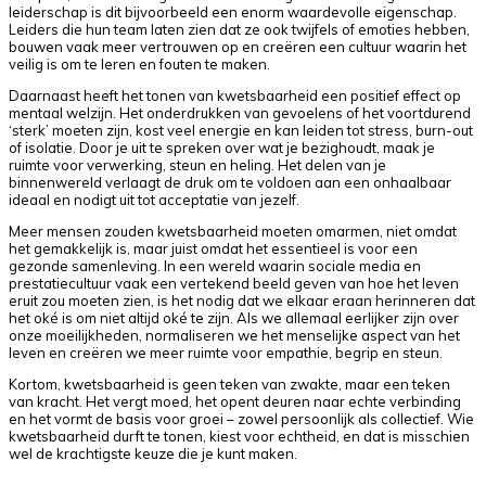
leiderschap is dit bijvoorbeeld een enorm waardevolle eigenschap.
Leiders die hun team laten zien dat ze ook twijfels of emoties hebben,
bouwen vaak meer vertrouwen op en creëren een cultuur waarin het
veilig is om te leren en fouten te maken.
Daarnaast heeft het tonen van kwetsbaarheid een positief effect op
mentaal welzijn. Het onderdrukken van gevoelens of het voortdurend
‘sterk’ moeten zijn, kost veel energie en kan leiden tot stress, burn-out
of isolatie. Door je uit te spreken over wat je bezighoudt, maak je
ruimte voor verwerking, steun en heling. Het delen van je
binnenwereld verlaagt de druk om te voldoen aan een onhaalbaar
ideaal en nodigt uit tot acceptatie van jezelf.
Meer mensen zouden kwetsbaarheid moeten omarmen, niet omdat
het gemakkelijk is, maar juist omdat het essentieel is voor een
gezonde samenleving. In een wereld waarin sociale media en
prestatiecultuur vaak een vertekend beeld geven van hoe het leven
eruit zou moeten zien, is het nodig dat we elkaar eraan herinneren dat
het oké is om niet altijd oké te zijn. Als we allemaal eerlijker zijn over
onze moeilijkheden, normaliseren we het menselijke aspect van het
leven en creëren we meer ruimte voor empathie, begrip en steun.
Kortom, kwetsbaarheid is geen teken van zwakte, maar een teken
van kracht. Het vergt moed, het opent deuren naar echte verbinding
en het vormt de basis voor groei – zowel persoonlijk als collectief. Wie
kwetsbaarheid durft te tonen, kiest voor echtheid, en dat is misschien
wel de krachtigste keuze die je kunt maken.