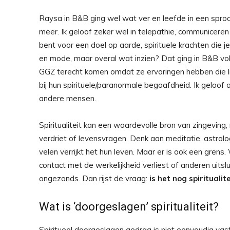
Raysa in B&B ging wel wat ver en leefde in een sprookj
meer. Ik geloof zeker wel in telepathie, communiceren
bent voor een doel op aarde, spirituele krachten die 
en mode, maar overal wat inzien? Dat ging in B&B vol 
GGZ terecht komen omdat ze ervaringen hebben die lij
bij hun spirituele/paranormale begaafdheid. Ik geloo
andere mensen.
Spiritualiteit kan een waardevolle bron van zingeving
verdriet of levensvragen. Denk aan meditatie, astrolo
velen verrijkt het hun leven. Maar er is ook een grens.
contact met de werkelijkheid verliest of anderen uitslui
ongezonds. Dan rijst de vraag:
is het nog spiritualit
Wat is ‘doorgeslagen’ spiritualiteit?
Spiritueel doorgeslagen gedrag is niet eenvoudig va