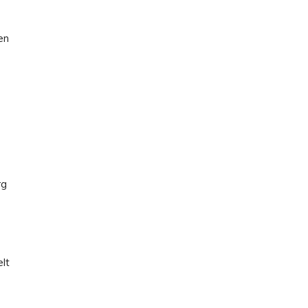
en
rg
lt