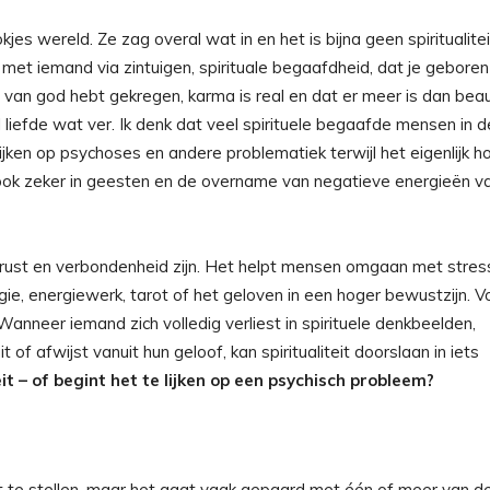
es wereld. Ze zag overal wat in en het is bijna geen spiritualitei
 met iemand via zintuigen, spirituale begaafdheid, dat je geboren
je van god hebt gekregen, karma is real en dat er meer is dan bea
liefde wat ver. Ik denk dat veel spirituele begaafde mensen in d
ken op psychoses en andere problematiek terwijl het eigenlijk h
f ook zeker in geesten en de overname van negatieve energieën v
, rust en verbondenheid zijn. Het helpt mensen omgaan met stres
gie, energiewerk, tarot of het geloven in een hoger bewustzijn. V
 Wanneer iemand zich volledig verliest in spirituele denkbeelden,
t of afwijst vanuit hun geloof, kan spiritualiteit doorslaan in iets
eit – of begint het te lijken op een psychisch probleem?
st te stellen, maar het gaat vaak gepaard met één of meer van d