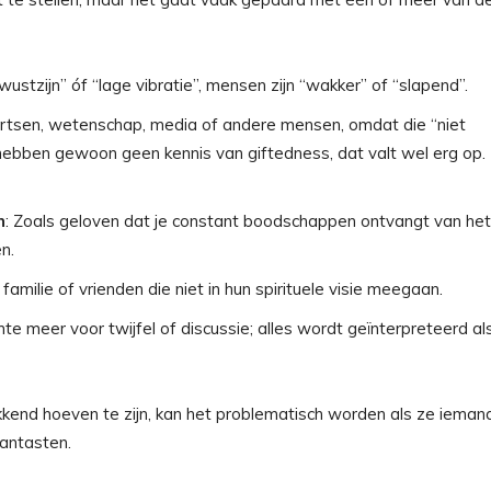
ewustzijn” óf “lage vibratie”, mensen zijn “wakker” of “slapend”.
rtsen, wetenschap, media of andere mensen, omdat die “niet
hebben gewoon geen kennis van giftedness, dat valt wel erg op.
n
: Zoals geloven dat je constant boodschappen ontvangt van het
n.
amilie of vrienden die niet in hun spirituele visie meegaan.
imte meer voor twijfel of discussie; alles wordt geïnterpreteerd al
kend hoeven te zijn, kan het problematisch worden als ze ieman
aantasten.