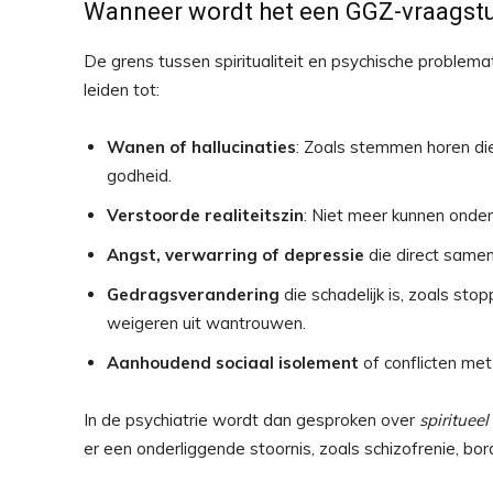
Wanneer wordt het een GGZ-vraagst
De grens tussen spiritualiteit en psychische problem
leiden tot:
Wanen of hallucinaties
: Zoals stemmen horen die
godheid.
Verstoorde realiteitszin
: Niet meer kunnen onder
Angst, verwarring of depressie
die direct samen
Gedragsverandering
die schadelijk is, zoals sto
weigeren uit wantrouwen.
Aanhoudend sociaal isolement
of conflicten me
In de psychiatrie wordt dan gesproken over
spirituee
er een onderliggende stoornis, zoals schizofrenie, bord