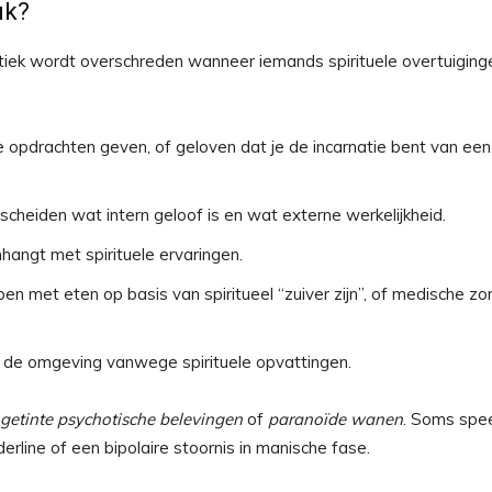
uk?
atiek wordt overschreden wanneer iemands spirituele overtuiging
 opdrachten geven, of geloven dat je de incarnatie bent van een
scheiden wat intern geloof is en wat externe werkelijkheid.
hangt met spirituele ervaringen.
ppen met eten op basis van spiritueel “zuiver zijn”, of medische zo
t de omgeving vanwege spirituele opvattingen.
l getinte psychotische belevingen
of
paranoïde wanen
. Soms spee
erline of een bipolaire stoornis in manische fase.