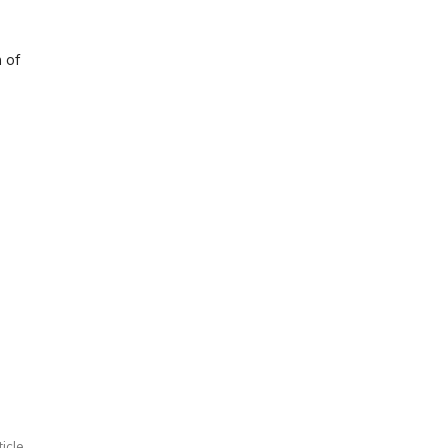
n of
ticle