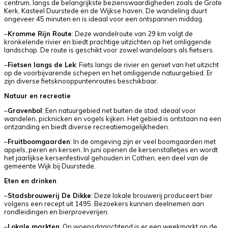
centrum, langs de belangrijkste bezienswaardigheden zoals de Grote
Kerk, Kasteel Duurstede en de Wijkse haven. De wandeling duurt
ongeveer 45 minuten en is ideaal voor een ontspannen middag.
–
Kromme Rijn Route
: Deze wandelroute van 29 km volgt de
kronkelende rivier en biedt prachtige uitzichten op het omliggende
landschap. De route is geschikt voor zowel wandelaars als fietsers.
–
Fietsen langs de Lek
: Fiets langs de rivier en geniet van het uitzicht
op de voorbijvarende schepen en het omliggende natuurgebied. Er
zijn diverse fietsknooppuntenroutes beschikbaar.
Natuur en recreatie
–
Gravenbol
: Een natuurgebied net buiten de stad, ideaal voor
wandelen, picknicken en vogels kijken. Het gebied is ontstaan na een
ontzanding en biedt diverse recreatiemogelijkheden.
–
Fruitboomgaarden
: In de omgeving zijn er veel boomgaarden met
appels, peren en kersen. In juni openen de kersenstalletjes en wordt
het jaarlijkse kersenfestival gehouden in Cothen, een deel van de
gemeente Wijk bij Duurstede.
Eten en drinken
–
Stadsbrouwerij De Dikke
: Deze lokale brouwerij produceert bier
volgens een recept uit 1495. Bezoekers kunnen deelnemen aan
rondleidingen en bierproeverijen.
–
Lokale markten
: Op woensdagochtend is er een weekmarkt op de