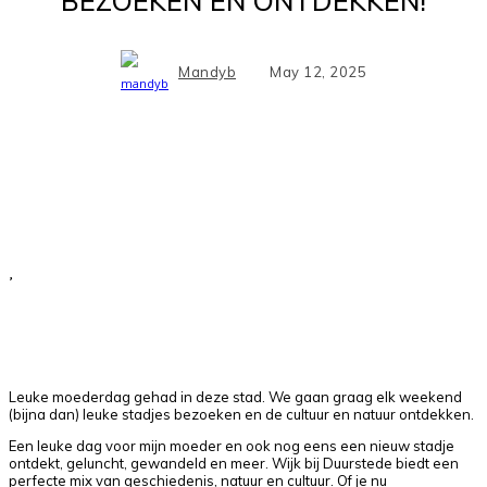
BEZOEKEN EN ONTDEKKEN!
Mandyb
May 12, 2025
Facebook
X
Pinterest
WhatsApp
Leuke moederdag gehad in deze stad. We gaan graag elk weekend
(bijna dan) leuke stadjes bezoeken en de cultuur en natuur ontdekken.
Een leuke dag voor mijn moeder en ook nog eens een nieuw stadje
ontdekt, geluncht, gewandeld en meer. Wijk bij Duurstede biedt een
perfecte mix van geschiedenis, natuur en cultuur. Of je nu