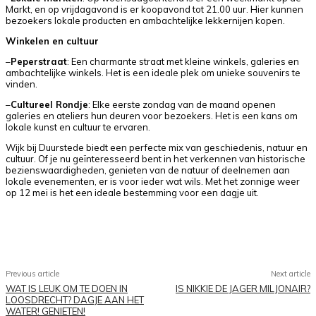
Markt, en op vrijdagavond is er koopavond tot 21.00 uur. Hier kunnen
bezoekers lokale producten en ambachtelijke lekkernijen kopen.
Winkelen en cultuur
–
Peperstraat
: Een charmante straat met kleine winkels, galeries en
ambachtelijke winkels. Het is een ideale plek om unieke souvenirs te
vinden.
–
Cultureel Rondje
: Elke eerste zondag van de maand openen
galeries en ateliers hun deuren voor bezoekers. Het is een kans om
lokale kunst en cultuur te ervaren.
Wijk bij Duurstede biedt een perfecte mix van geschiedenis, natuur en
cultuur. Of je nu geïnteresseerd bent in het verkennen van historische
bezienswaardigheden, genieten van de natuur of deelnemen aan
lokale evenementen, er is voor ieder wat wils. Met het zonnige weer
op 12 mei is het een ideale bestemming voor een dagje uit.
Facebook
X
Pinterest
WhatsApp
Previous article
Next article
WAT IS LEUK OM TE DOEN IN
IS NIKKIE DE JAGER MILJONAIR?
LOOSDRECHT? DAGJE AAN HET
WATER! GENIETEN!