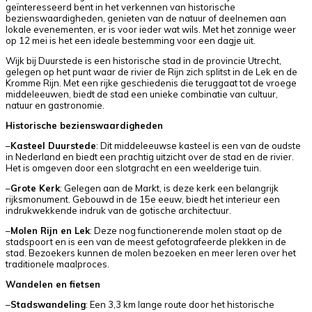
geïnteresseerd bent in het verkennen van historische
bezienswaardigheden, genieten van de natuur of deelnemen aan
lokale evenementen, er is voor ieder wat wils. Met het zonnige weer
op 12 mei is het een ideale bestemming voor een dagje uit.
Wijk bij Duurstede is een historische stad in de provincie Utrecht,
gelegen op het punt waar de rivier de Rijn zich splitst in de Lek en de
Kromme Rijn. Met een rijke geschiedenis die teruggaat tot de vroege
middeleeuwen, biedt de stad een unieke combinatie van cultuur,
natuur en gastronomie.
Historische bezienswaardigheden
–
Kasteel Duurstede
: Dit middeleeuwse kasteel is een van de oudste
in Nederland en biedt een prachtig uitzicht over de stad en de rivier.
Het is omgeven door een slotgracht en een weelderige tuin.
–
Grote Kerk
: Gelegen aan de Markt, is deze kerk een belangrijk
rijksmonument. Gebouwd in de 15e eeuw, biedt het interieur een
indrukwekkende indruk van de gotische architectuur.
–
Molen Rijn en Lek
: Deze nog functionerende molen staat op de
stadspoort en is een van de meest gefotografeerde plekken in de
stad. Bezoekers kunnen de molen bezoeken en meer leren over het
traditionele maalproces.
Wandelen en fietsen
–
Stadswandeling
: Een 3,3 km lange route door het historische