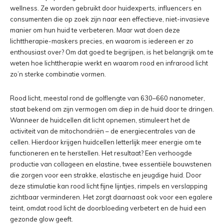
wellness. Ze worden gebruikt door huidexperts, influencers en
consumenten die op zoek zijn naar een effectieve, niet-invasieve
manier om hun huid te verbeteren. Maar wat doen deze
lichttherapie-maskers precies, en waarom is iedereen er zo
enthousiast over? Om dat goed te begrijpen, is het belangrijk om te
weten hoe lichttherapie werkt en waarom rood en infrarood licht
zo’n sterke combinatie vormen.
Rood licht, meestal rond de golflengte van 630–660 nanometer,
staat bekend om zijn vermogen om diep in de huid door te dringen.
Wanneer de huidcellen dit licht opnemen, stimuleert het de
activiteit van de mitochondriën – de energiecentrales van de
cellen. Hierdoor krijgen huidcellen letterlijk meer energie om te
functioneren en te herstellen. Het resultaat? Een verhoogde
productie van collageen en elastine, twee essentiële bouwstenen
die zorgen voor een strakke, elastische en jeugdige huid. Door
deze stimulatie kan rood licht fijne lijntjes, rimpels en verslapping
zichtbaar verminderen. Het zorgt daarnaast ook voor een egalere
teint, omdat rood licht de doorbloeding verbetert en de huid een
gezonde glow geeft.