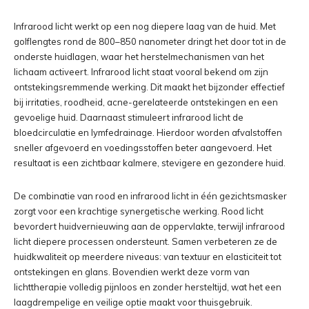
Infrarood licht werkt op een nog diepere laag van de huid. Met
golflengtes rond de 800–850 nanometer dringt het door tot in de
onderste huidlagen, waar het herstelmechanismen van het
lichaam activeert. Infrarood licht staat vooral bekend om zijn
ontstekingsremmende werking. Dit maakt het bijzonder effectief
bij irritaties, roodheid, acne-gerelateerde ontstekingen en een
gevoelige huid. Daarnaast stimuleert infrarood licht de
bloedcirculatie en lymfedrainage. Hierdoor worden afvalstoffen
sneller afgevoerd en voedingsstoffen beter aangevoerd. Het
resultaat is een zichtbaar kalmere, stevigere en gezondere huid.
De combinatie van rood en infrarood licht in één gezichtsmasker
zorgt voor een krachtige synergetische werking. Rood licht
bevordert huidvernieuwing aan de oppervlakte, terwijl infrarood
licht diepere processen ondersteunt. Samen verbeteren ze de
huidkwaliteit op meerdere niveaus: van textuur en elasticiteit tot
ontstekingen en glans. Bovendien werkt deze vorm van
lichttherapie volledig pijnloos en zonder hersteltijd, wat het een
laagdrempelige en veilige optie maakt voor thuisgebruik.