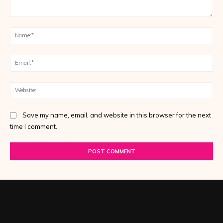
Comment:
Na
Ema
Web
Save my name, email, and website in this browser for the next
time I comment.