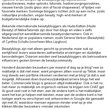
productreviews, make-uplooks, tutorials, huidverzorgingsroutines,
nieuwe trends (zoals glass skin of facial shapewear), of lijstjes van
favoriete merken. Sommige bloggers richten zich op een niche, zoals
natuurlijke producten, vegan beauty, high-end merken of
budgetvriendelijke make-up.
Bekende internationale beautybloggers als Huda Kattan (Huda
Beauty) of NikkieTutorials zijn door hun blogs en video’s zelfs
uitgegroeid tot wereldberoemde beautyondernemers. Ook in
Nederland zijn er populaire namen, zoals Serena Verbon (Beautylab)
of Cynthia Schultz (voorheen Miss Lipgloss).
Beautyblogs zijn niet alleen gericht op promotie, maar ook op
eerlijkheid: lezers waarderen authentieke ervaringen en duidelijke
beoordelingen. Daarom worden veel beautybloggers als betrouwbare
influencers gezien binnen de beautycommunity.
Honderd duizenden bezoekers per maand of dag op je blog? nee zo
makkelijk is dat niet meer, want jongeren zitten vooral op Tiktok, maar
nog steeds een parttime inkomen verdienen met je blog? Ja dat is wel
mogelijk. Alhoewel doen business/zakelijke/carriere blogs het wel
beter. Commerciele blogs is gewoon altijd makkelijker. Ook is het nu
niet meer zo makkelijk om organisch verkeer te krijgen ivm CHAT gpt.
AI gooit veel roet in het eten, aan de andere kant is het makkelijker,
want het kan je helpen met teksten, maar aan de andere kant is het
lastiger want nu verschijnen ook antwoorden in Google die gemaakt
zijn met AI, waardoor mensen egwoon minder snel op je site
klikken.Minder bezoekers =minder inkomsten.