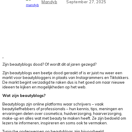
Mandyb
September 27, 2025
Facebook
X
Pinterest
WhatsApp
Zijn beautyblogs dood? Of wordt dit al jaren gezegd?
Zijn beautyblogs een beetje dood geraakt of is er juist nu weer een
markt voor beautybloggers in plaats van Instagrammers en Tiktokkers.
De markt begint verzadigd te raken dus is het goed om naar nieuwe
ideeen te kijken en mogelijkheden op het web.
Wat zijn beautyblogs?
Beautyblogs zijn online platforms waar schrijvers – vaak
beautyliefhebbers of professionals – hun kennis, tips, meningen en
ervaringen delen over cosmetica, huidverzorging, haarverzorging,
make-up en alles wat met beauty te maken heeft. Ze zijn bedoeld om
lezers te informeren, inspireren en soms ook te vermaken.
Typische onderwerpen op beautyblogs zijn bijvoorbeeld