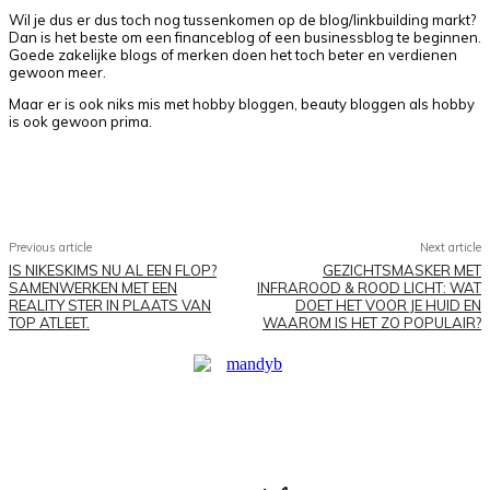
Wil je dus er dus toch nog tussenkomen op de blog/linkbuilding markt?
Dan is het beste om een financeblog of een businessblog te beginnen.
Goede zakelijke blogs of merken doen het toch beter en verdienen
gewoon meer.
Maar er is ook niks mis met hobby bloggen, beauty bloggen als hobby
is ook gewoon prima.
Facebook
X
Pinterest
WhatsApp
Previous article
Next article
IS NIKESKIMS NU AL EEN FLOP?
GEZICHTSMASKER MET
SAMENWERKEN MET EEN
INFRAROOD & ROOD LICHT: WAT
REALITY STER IN PLAATS VAN
DOET HET VOOR JE HUID EN
TOP ATLEET.
WAAROM IS HET ZO POPULAIR?