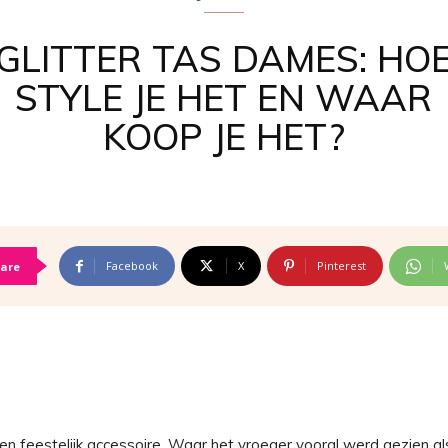
GLITTER TAS DAMES: HO
STYLE JE HET EN WAAR
KOOP JE HET?
Facebook
X
Pinterest
are
en feestelijk accessoire. Waar het vroeger vooral werd gezien al