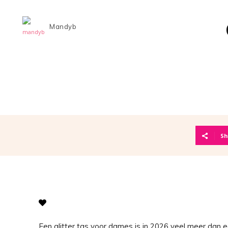
Mandyb
Sh
Een glitter tas voor dames is in 2026 veel meer dan e