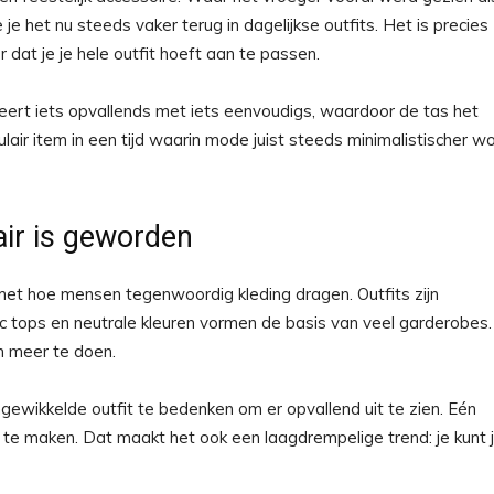
 je het nu steeds vaker terug in dagelijkse outfits. Het is precies
 dat je je hele outfit hoeft aan te passen.
ineert iets opvallends met iets eenvoudigs, waardoor de tas het
air item in een tijd waarin mode juist steeds minimalistischer w
air is geworden
 met hoe mensen tegenwoordig kleding dragen. Outfits zijn
c tops en neutrale kleuren vormen de basis van veel garderobes.
m meer te doen.
 ingewikkelde outfit te bedenken om er opvallend uit te zien. Eén
 te maken. Dat maakt het ook een laagdrempelige trend: je kunt 