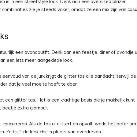
 is in een streetstyle look. Denk aan een oversized blazer,
t combinaties zie je steeds vaker, omdat ze een mix zijn van casu
oks
atuurlijk een avondoutfit. Denk aan een feestje, diner of avondje ui
an een iets meer aangeklede look.
eenvoud van de jurk krijgt de glitter tas alle aandacht, terwijl de
onder dat je veel moeite hoeft te doen.
een glitter tas. Het is een krachtige basis die je makkelijk kunt
t beetje extra glamour.
aat concurreren. Als de tas al glittert en opvalt, werkt het beter om
. Zo blijft de look chic in plaats van overdreven.