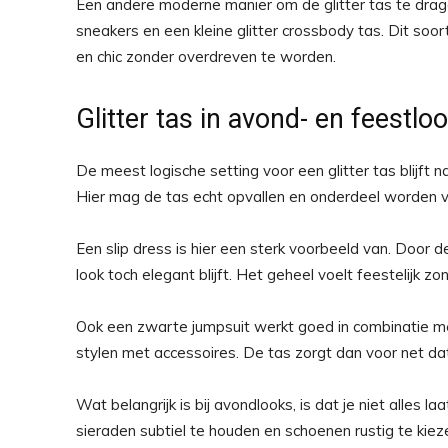
Een andere moderne manier om de glitter tas te dragen
sneakers en een kleine glitter crossbody tas. Dit soor
en chic zonder overdreven te worden.
Glitter tas in avond- en feestlo
De meest logische setting voor een glitter tas blijft n
Hier mag de tas echt opvallen en onderdeel worden v
Een slip dress is hier een sterk voorbeeld van. Door de 
look toch elegant blijft. Het geheel voelt feestelijk z
Ook een zwarte jumpsuit werkt goed in combinatie met 
stylen met accessoires. De tas zorgt dan voor net da
Wat belangrijk is bij avondlooks, is dat je niet alles l
sieraden subtiel te houden en schoenen rustig te kiezen