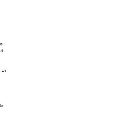
as.
et
. En
le