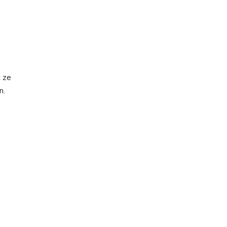
t ze
n.