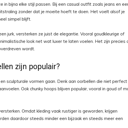
n bijna elke stijl passen. Bij een casual outfit zoals jeans en ee
straling zonder dat je moeite hoeft te doen. Het voelt alsof je
el simpel blijft.
een jurk, versterken ze juist de elegantie. Vooral goudkleurige of
malistische look net wat luxer te laten voelen. Het zijn precies 
 overdreven wordt.
len zijn populair?
e en sculpturale vormen gaan. Denk aan oorbellen die niet perfect
aanvoelen. Ook chunky hoops blijven populair, vooral in goud of m
versterken. Omdat kleding vaak rustiger is geworden, krijgen
orden daardoor steeds minder een bijzaak en steeds meer een