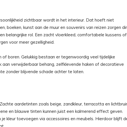
onlijkheid zichtbaar wordt in het interieur. Dat hoeft niet
enden, boeken, kunst aan de muur en souvenirs van reizen zorgen di
en belangrijke rol. Een zacht vloerkleed, comfortabele kussens of
gen voor meer gezelligheid.
of boren. Gelukkig bestaan er tegenwoordig veel tijdelijke
k aan verwijderbaar behang, zelfklevende haken of decoratieve
e zonder blijvende schade achter te laten.
achte aardetinten zoals beige, zandkleur, terracotta en lichtbrui
ene en blauwe tinten kunnen juist een kalmerend effect geven.
e kleur toevoegen via accessoires en meubels. Hierdoor blijft d
gt.