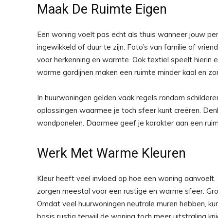
Maak De Ruimte Eigen
Een woning voelt pas echt als thuis wanneer jouw perso
ingewikkeld of duur te zijn. Foto’s van familie of vri
voor herkenning en warmte. Ook textiel speelt hierin e
warme gordijnen maken een ruimte minder kaal en zor
In huurwoningen gelden vaak regels rondom schilderen 
oplossingen waarmee je toch sfeer kunt creëren. Den
wandpanelen. Daarmee geef je karakter aan een ruimt
Werk Met Warme Kleuren
Kleur heeft veel invloed op hoe een woning aanvoelt. Z
zorgen meestal voor een rustige en warme sfeer. Gro
Omdat veel huurwoningen neutrale muren hebben, kun j
basis rustig terwijl de woning toch meer uitstraling krij