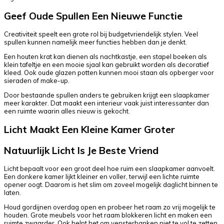
Geef Oude Spullen Een Nieuwe Functie
Creativiteit speelt een grote rol bij budgetvriendelijk stylen. Veel
spullen kunnen namelijk meer functies hebben dan je denkt.
Een houten krat kan dienen als nachtkastje, een stapel boeken als
klein tafeltje en een mooie sjaal kan gebruikt worden als decoratief
kleed. Ook oude glazen potten kunnen mooi staan als opberger voor
sieraden of make-up.
Door bestaande spullen anders te gebruiken krijgt een slaapkamer
meer karakter. Dat maakt een interieur vaak juist interessanter dan
een ruimte waarin alles nieuw is gekocht.
Licht Maakt Een Kleine Kamer Groter
Natuurlijk Licht Is Je Beste Vriend
Licht bepaalt voor een groot deel hoe ruim een slaapkamer aanvoelt.
Een donkere kamer lijkt kleiner en voller, terwijl een lichte ruimte
opener oogt. Daarom is het slim om zoveel mogelijk daglicht binnen te
laten.
Houd gordijnen overdag open en probeer het raam zo vrij mogelijk te
houden. Grote meubels voor het raam blokkeren licht en maken een
ruimte zwaarder. Ook helpt het om vensterbanken niet te vol te zetten.