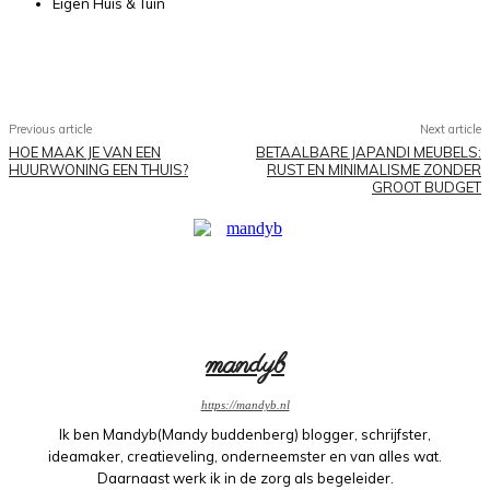
Eigen Huis & Tuin
Facebook
X
Pinterest
WhatsApp
Previous article
Next article
HOE MAAK JE VAN EEN
BETAALBARE JAPANDI MEUBELS:
HUURWONING EEN THUIS?
RUST EN MINIMALISME ZONDER
GROOT BUDGET
mandyb
https://mandyb.nl
Ik ben Mandyb(Mandy buddenberg) blogger, schrijfster,
ideamaker, creatieveling, onderneemster en van alles wat.
Daarnaast werk ik in de zorg als begeleider.