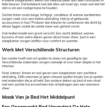
In kleine slaapkamers werkt rust meestal beter dan veel contrasten of
felle kleuren. Dat betekent niet dat alles wit moet zijn, maar wel dat het
slim is om een rustige basis te houden.
Zachte tinten zoals beige, lichtgrijs, zandkleur of warme aardetinten
zorgen vaak voor een kalme uitstraling. Heb je al gekleurde
accessoires in huis? Probeer dan kleuren te combineren die dicht bij
elkaar liggen zodat de ruimte meer een geheel vormt.
Ook textiel maakt een groot verschil. Een zacht dekbed, warme
kussens of een extra deken geven direct meer sfeer. Juist in een
slaapkamer zorgen stoffen voor comfort en warmte.
Werk Met Verschillende Structuren
Een ruimte hoeft niet vol spullen te staan om gezellig te zijn.
Verschillende materialen zorgen namelijk al voor meer diepte in het
interieur.
Hout, katoen, linnen en wol geven een slaapkamer een zachtere
uitstraling. Zelfs wanneer je geen nieuwe spullen koopt, kun je spelen
met materialen die je al hebt. Een andere deken op bed of een stoel
met een zachte trui eroverheen kan al bijdragen aan een warmere
sfeer.
Maak Van Je Bed Het Middelpunt
Een Opgemaakt Bed Verandert De Hele