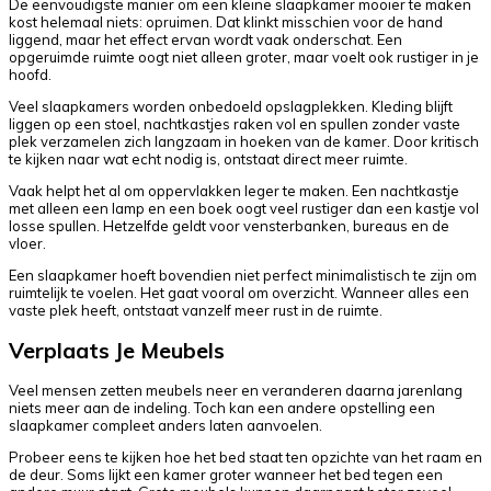
De eenvoudigste manier om een kleine slaapkamer mooier te maken
kost helemaal niets: opruimen. Dat klinkt misschien voor de hand
liggend, maar het effect ervan wordt vaak onderschat. Een
opgeruimde ruimte oogt niet alleen groter, maar voelt ook rustiger in je
hoofd.
Veel slaapkamers worden onbedoeld opslagplekken. Kleding blijft
liggen op een stoel, nachtkastjes raken vol en spullen zonder vaste
plek verzamelen zich langzaam in hoeken van de kamer. Door kritisch
te kijken naar wat echt nodig is, ontstaat direct meer ruimte.
Vaak helpt het al om oppervlakken leger te maken. Een nachtkastje
met alleen een lamp en een boek oogt veel rustiger dan een kastje vol
losse spullen. Hetzelfde geldt voor vensterbanken, bureaus en de
vloer.
Een slaapkamer hoeft bovendien niet perfect minimalistisch te zijn om
ruimtelijk te voelen. Het gaat vooral om overzicht. Wanneer alles een
vaste plek heeft, ontstaat vanzelf meer rust in de ruimte.
Verplaats Je Meubels
Veel mensen zetten meubels neer en veranderen daarna jarenlang
niets meer aan de indeling. Toch kan een andere opstelling een
slaapkamer compleet anders laten aanvoelen.
Probeer eens te kijken hoe het bed staat ten opzichte van het raam en
de deur. Soms lijkt een kamer groter wanneer het bed tegen een