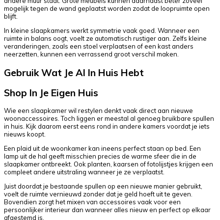
andere muur staat. Grote meubels kunnen daarnaast beter zoveel
mogelijk tegen de wand geplaatst worden zodat de loopruimte open
blijft.
In kleine slaapkamers werkt symmetrie vaak goed. Wanneer een
ruimte in balans oogt, voelt ze automatisch rustiger aan. Zelfs kleine
veranderingen, zoals een stoel verplaatsen of een kast anders
neerzetten, kunnen een verrassend groot verschil maken.
Gebruik Wat Je Al In Huis Hebt
Shop In Je Eigen Huis
Wie een slaapkamer wil restylen denkt vaak direct aan nieuwe
woonaccessoires. Toch liggen er meestal al genoeg bruikbare spullen
in huis. Kijk daarom eerst eens rond in andere kamers voordat je iets
nieuws koopt.
Een plaid uit de woonkamer kan ineens perfect staan op bed. Een
lamp uit de hal geeft misschien precies de warme sfeer die in de
slaapkamer ontbreekt. Ook planten, kaarsen of fotolijstjes krijgen een
compleet andere uitstraling wanneer je ze verplaatst.
Juist doordat je bestaande spullen op een nieuwe manier gebruikt,
voelt de ruimte vernieuwd zonder dat je geld hoeft uit te geven.
Bovendien zorgt het mixen van accessoires vaak voor een
persoonlijker interieur dan wanneer alles nieuw en perfect op elkaar
afgestemd is.