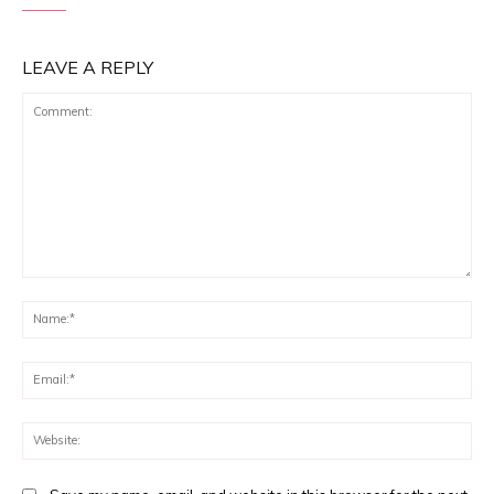
LEAVE A REPLY
Comment:
Na
Ema
Web