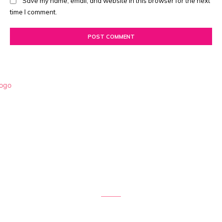
Save my name, email, and website in this browser for the next
time I comment.
MandyB.nl is waar Mandy Buddenberg authentieke verhalen
deelt over beauty, mode, lifestyle, mentale gezondheid en
spiritualiteit. Met een passie voor schrijven en echte ervaringen
biedt Mandy eerlijke inzichten die verder gaan dan de façade
van sociale media.
Quick Links
Home