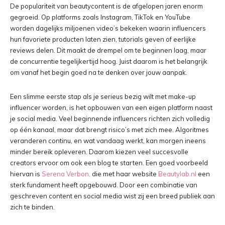
De populariteit van beautycontent is de afgelopen jaren enorm
gegroeid. Op platforms zoals Instagram, TikTok en YouTube
worden dagelijks miljoenen video’s bekeken waarin influencers
hun favoriete producten laten zien, tutorials geven of eerlijke
reviews delen. Dit maakt de drempel om te beginnen laag, maar
de concurrentie tegelijkertijd hoog. Juist daarom is het belangrijk
om vanaf het begin goed na te denken over jouw aanpak.
Een slimme eerste stap als je serieus bezig wilt met make-up
influencer worden, is het opbouwen van een eigen platform naast
je social media. Veel beginnende influencers richten zich volledig
op één kanaal, maar dat brengt risico’s met zich mee. Algoritmes
veranderen continu, en wat vandaag werkt, kan morgen ineens
minder bereik opleveren. Daarom kiezen veel succesvolle
creators ervoor om ook een blog te starten. Een goed voorbeeld
hiervan is
Serena Verbon,
die met haar website
Beautylab.nl
een
sterk fundament heeft opgebouwd. Door een combinatie van
geschreven content en social media wist zij een breed publiek aan
zich te binden.