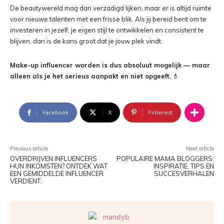
De beautywereld mag dan verzadigd lijken, maar er is altijd ruimte
voor nieuwe talenten met een frisse blik. Als jij bereid bent om te
investeren in jezelf, je eigen stijl te ontwikkelen en consistent te
blijven, dan is de kans groot dat je jouw plek vindt.
Make-up influencer worden is dus absoluut mogelijk — maar
alleen als je het serieus aanpakt en niet opgeeft.
💄
Facebook
X
Pinterest
Previous article
Next article
OVERDRIJVEN INFLUENCERS
POPULAIRE MAMA BLOGGERS:
HUN INKOMSTEN? ONTDEK WAT
INSPIRATIE, TIPS EN
EEN GEMIDDELDE INFLUENCER
SUCCESVERHALEN
VERDIENT.