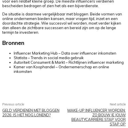
voor een relatief kleine groep. De meeste influencers verdienen
bescheiden bedragen of zien het als een bijverdienste.
De situatie is daarmee vergelijkbaar met bloggen. Beide vormen van
online ondernemen bieden kansen, maar vragen tijd, inzet en een
doordachte strategie. Wie succesvol wil worden, moet verder kijken
dan alleen de zichtbare successen en bereid zijn om op de lange
termijn te investeren.
Bronnen
Influencer Marketing Hub – Data over influencer inkomsten
Statista – Trends in social media gebruik
Autoriteit Consument & Markt – Richtlijnen influencer marketing
Kamer van Koophandel – Ondernemerschap en online
inkomsten
Facebook
X
Pinterest
WhatsApp
Previous article
Next article
GELD VERDIENEN MET BLOGGEN
MAKE-UP INFLUENCER WORDEN:
2026: IS HET NOG LONEND?
ZO BOUW JE JOUW
BEAUTYCARRIÈRE STAP VOOR
STAP OP