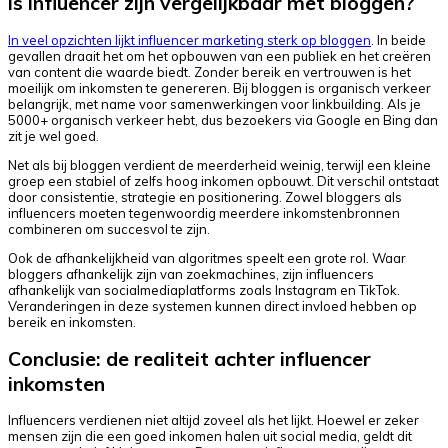
Is influencer zijn vergelijkbaar met bloggen?
In veel opzichten lijkt influencer marketing sterk op bloggen
. In beide
gevallen draait het om het opbouwen van een publiek en het creëren
van content die waarde biedt. Zonder bereik en vertrouwen is het
moeilijk om inkomsten te genereren. Bij bloggen is organisch verkeer
belangrijk, met name voor samenwerkingen voor linkbuilding. Als je
5000+ organisch verkeer hebt, dus bezoekers via Google en Bing dan
zit je wel goed.
Net als bij bloggen verdient de meerderheid weinig, terwijl een kleine
groep een stabiel of zelfs hoog inkomen opbouwt. Dit verschil ontstaat
door consistentie, strategie en positionering. Zowel bloggers als
influencers moeten tegenwoordig meerdere inkomstenbronnen
combineren om succesvol te zijn.
Ook de afhankelijkheid van algoritmes speelt een grote rol. Waar
bloggers afhankelijk zijn van zoekmachines, zijn influencers
afhankelijk van socialmediaplatforms zoals Instagram en TikTok.
Veranderingen in deze systemen kunnen direct invloed hebben op
bereik en inkomsten.
Conclusie: de realiteit achter influencer
inkomsten
Influencers verdienen niet altijd zoveel als het lijkt. Hoewel er zeker
mensen zijn die een goed inkomen halen uit social media, geldt dit