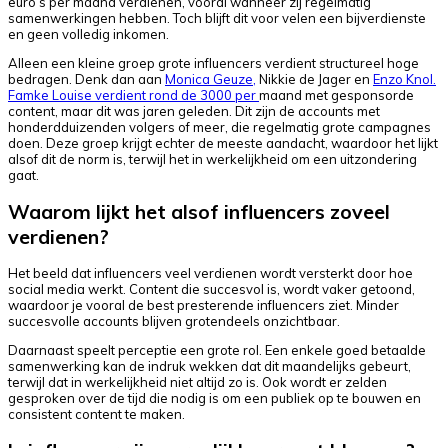
euro’s per maand verdienen, vooral wanneer zij regelmatig
samenwerkingen hebben. Toch blijft dit voor velen een bijverdienste
en geen volledig inkomen.
Alleen een kleine groep grote influencers verdient structureel hoge
bedragen. Denk dan aan
Monica Geuze,
Nikkie de Jager en
Enzo Knol.
Famke Louise verdient rond de 3000 per
maand met gesponsorde
content, maar dit was jaren geleden. Dit zijn de accounts met
honderdduizenden volgers of meer, die regelmatig grote campagnes
doen. Deze groep krijgt echter de meeste aandacht, waardoor het lijkt
alsof dit de norm is, terwijl het in werkelijkheid om een uitzondering
gaat.
Waarom lijkt het alsof influencers zoveel
verdienen?
Het beeld dat influencers veel verdienen wordt versterkt door hoe
social media werkt. Content die succesvol is, wordt vaker getoond,
waardoor je vooral de best presterende influencers ziet. Minder
succesvolle accounts blijven grotendeels onzichtbaar.
Daarnaast speelt perceptie een grote rol. Een enkele goed betaalde
samenwerking kan de indruk wekken dat dit maandelijks gebeurt,
terwijl dat in werkelijkheid niet altijd zo is. Ook wordt er zelden
gesproken over de tijd die nodig is om een publiek op te bouwen en
consistent content te maken.