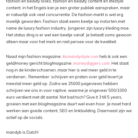
fashion en beauty looks, fashion en beauty content en lifestyle
content. in het Engels kan je een groter publiek aanspreken, maar
er natuurlijk ook veel concurrentie. De fashion markt is wel erg
moeilijk geworden. Fashion staat eemn beetje op instorten,met
name de luxury fashion industry. Jongeren zijn luxury kleding moe.
Het status ding is er wel een beetje vanaf. Je betaalt soms gewoon
alleen maar voor het merk en niet persee voor de kwaliteit.
Naast mijn fashion magazine:
itismandystyle.com
heb ik ook een
geld/money gericht blog/magazine:
moneydiggers.com.
Het staat
nog in de kinderschoenen, maar hier is wel meer geld in te
verdienen.. Remember: schrijven en praten over geld levert je
meestal meer geld op. Zodra we 25000 pageviews hebben
schrijven we ons in voor raptive, waarme je ongeveer 500/1000
euro verdient met dit aantal. Not bad toch? Give it 3 till 5 years,
groeien met een blog/magazine duurt wel even hoor. Je moet hard
werken aan goede content, SEO en linkbuilding. Daarnaast zijn we
actief op de socials.
mandyb is Dutch!