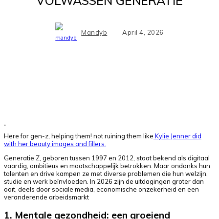
VOLWASSEN GENERATIE
Mandyb
April 4, 2026
Facebook
X
Pinterest
WhatsApp
Here for gen-z, helping them! not ruining them like
Kylie Jenner did
with her beauty images and fillers.
Generatie Z, geboren tussen 1997 en 2012, staat bekend als digitaal
vaardig, ambitieus en maatschappelijk betrokken. Maar ondanks hun
talenten en drive kampen ze met diverse problemen die hun welzijn,
studie en werk beïnvloeden. In 2026 zijn de uitdagingen groter dan
ooit, deels door sociale media, economische onzekerheid en een
veranderende arbeidsmarkt
1. Mentale gezondheid: een groeiend