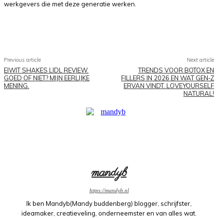
werkgevers die met deze generatie werken.
Facebook
X
Pinterest
WhatsApp
Previous article
Next article
EIWIT SHAKES LIDL REVIEW.
TRENDS VOOR BOTOX EN
GOED OF NIET? MIJN EERLIJKE
FILLERS IN 2026 EN WAT GEN‑Z
MENING.
ERVAN VINDT. LOVEYOURSELF
NATURAL!
mandyb
https://mandyb.nl
Ik ben Mandyb(Mandy buddenberg) blogger, schrijfster,
ideamaker, creatieveling, onderneemster en van alles wat.