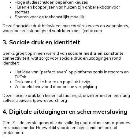
Hoge studieschulden beperken keuzes
Huren en koopprijzen van huizen zijn onbereikbaar voor
starters
Sparen voor de toekomst lijkt moeilijk
Deze financiële druk beïnvloedt hun carrièrekeuzes en woonplaats,
waardoor zelfstandigheid vaak later komt. (
cnbc.com
3. Sociale druk en identiteit
Gen-Z groeit op in een wereld van
sociale media en constante
connectiviteit
, wat zorgt voor sociale druk en uitdagingen rond
identiteit:
Het idee van “perfect leven” op platforms zoals Instagram en
TikTok
Druk om erbij te horen en populair te zijn
Zelfbeeld beïnvloed door online vergelijking
Deze sociale druk kan leiden tot faalangst, onzekerheid en een laag
zelfvertrouwen. (
pewresearch.org
4. Digitale uitdagingen en schermverslaving
Gen-Z is de eerste generatie die volledig opgroeit met smartphones
en sociale media. Hoewel dit voordelen biedt, leidt het ook tot
problemen: