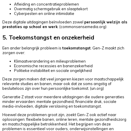
Afleiding en concentratieproblemen
Overmatig schermgebruik en slaaptekort
Cyberpesten en online intimidatie
Deze digitale uitdagingen beïnvloeden zowel
persoonlijk welzijn als
prestaties op school en werk
. (
commonsensemedia.org
)
5. Toekomstangst en onzekerheid
Een ander belangrijk probleem is
toekomstangst
. Gen-Z maakt zich
zorgen over:
Klimaatverandering en milieuproblemen
Economische recessies en banenzekerheid
Politieke instabiliteit en sociale ongelijkheid
Deze zorgen maken dat veel jongeren kiezen voor maatschappelijk
relevante studies en banen, maar ook dat ze soms angstig of
besluiteloos zijn over hun persoonlijke toekomst. (
un.org
)
Generatie Z staat voor meerdere uitdagingen die oudere generaties
minder ervaarden: mentale gezondheid, financiële druk, sociale
media-invloeden, digitale verslaving en toekomstangst.
Hoewel deze problemen groot zijn, zoekt Gen-Z ook actief naar
oplossingen: flexibele banen, online leren, mentale gezondheidszorg
en maatschappelijke betrokkenheid. Het begrijpen van deze
problemen is essentieel voor ouders, onderwijsinstellingen en