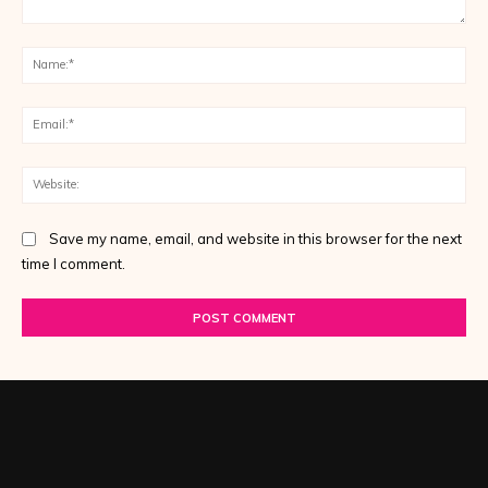
Comment:
Na
Ema
Web
Save my name, email, and website in this browser for the next
time I comment.