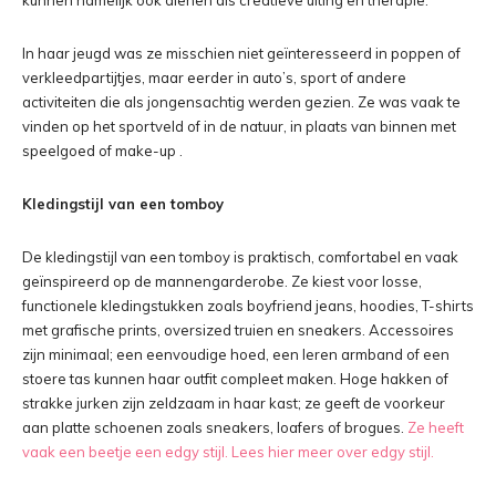
kunnen namelijk ook dienen als creatieve uiting en therapie.
In haar jeugd was ze misschien niet geïnteresseerd in poppen of
verkleedpartijtjes, maar eerder in auto’s, sport of andere
activiteiten die als jongensachtig werden gezien. Ze was vaak te
vinden op het sportveld of in de natuur, in plaats van binnen met
speelgoed of make-up .
Kledingstijl van een tomboy
De kledingstijl van een tomboy is praktisch, comfortabel en vaak
geïnspireerd op de mannengarderobe. Ze kiest voor losse,
functionele kledingstukken zoals boyfriend jeans, hoodies, T-shirts
met grafische prints, oversized truien en sneakers. Accessoires
zijn minimaal; een eenvoudige hoed, een leren armband of een
stoere tas kunnen haar outfit compleet maken. Hoge hakken of
strakke jurken zijn zeldzaam in haar kast; ze geeft de voorkeur
aan platte schoenen zoals sneakers, loafers of brogues.
Ze heeft
vaak een beetje een edgy stijl. Lees hier meer over edgy stijl.