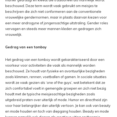
manier gedraagt en kleedt die traditioneel als mannelijk wordt
beschouwd. Deze term wordt vaak gebruikt om meisjes te
beschrijven die zich niet conformeren aan de conventionele
vrouwelijke gendernormen, maar in plaats daarvan kiezen voor
een meer androgyne of jongensachtige uitstraling. Gender roles
vervagen en steeds meer mannen kleden en gedragen zich
vrouwelijk.
Gedrag van een tomboy
Het gedrag van een tomboy wordt gekarakteriseerd door een
voorkeur voor activiteiten die vaak als mannelijk worden
beschouwd. Ze houdt van fysieke en avontuurlijke bezigheden
zoals klimmen, rennen, voetballen of gamen. In sociale situaties
wordt ze vaak gezien als ‘one of the guys’, wat betekent dat ze
zich comfortabel voelt in gemengde groepen en zich niet bezig
houdt met de typische meisjesachtige bezigheden zoals
uitgebreid praten over uiterlijk of mode. Humor en directheid zijn
voor haar belangrijker dan uiterlijk vertoon. Je kan ook van beauty
en mode houden en toch van diepgang houden. Beauty en mode