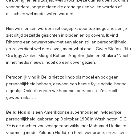
de boring Jenners zusjes. Weird toch?Deze dames doen ook niks
voor andere jonge meiden die graag gezien willen worden of
misschien wel model willen worden.
Nieuwe mensen worden niet opgepikt door top magazines en je
ziet altijd dezelfde gezichten in bladen en op covers. Ik vind
Rihanna een powervrouw met een eigen stijl en persoonlijkheid
en ze verdient wel een cover, maar what about Gwen Stefani, Rita
Ora,Iggy Azalea, Margot Robbie, Angelina Jolie en Shakira? Nooit
in het media nieuws, nooit op een cover gezien.
Persoonlijk vind ik Bella niet zo knap als model en ook geen
persoonlijkheid hebben, gewoon een beetje Kylie achtig, boring
eigenlijk. Ook al kennen we haar niet persoonlijk. Ze straalt
gewoon niks uit.
Bella Hadid
is een Amerikaanse supermodel en invloedrijke
persoonlijkheid, geboren op 9 oktober 1996 in Washington, D.C.
Ze is de dochter van vastgoedontwikkelaar Mohamed Hadid en
voormalig model Yolanda Hadid, en heeft vier broers en zussen,