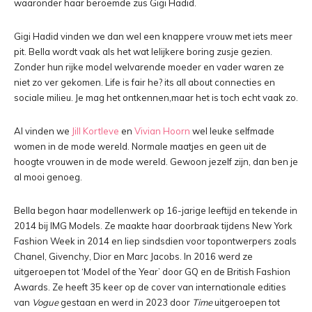
waaronder haar beroemde zus Gigi Hadid.
Gigi Hadid vinden we dan wel een knappere vrouw met iets meer
pit. Bella wordt vaak als het wat lelijkere boring zusje gezien.
Zonder hun rijke model welvarende moeder en vader waren ze
niet zo ver gekomen. Life is fair he? its all about connecties en
sociale milieu. Je mag het ontkennen,maar het is toch echt vaak zo.
Al vinden we
Jill Kortleve
en
Vivian Hoorn
wel leuke selfmade
women in de mode wereld. Normale maatjes en geen uit de
hoogte vrouwen in de mode wereld. Gewoon jezelf zijn, dan ben je
al mooi genoeg.
Bella begon haar modellenwerk op 16-jarige leeftijd en tekende in
2014 bij IMG Models. Ze maakte haar doorbraak tijdens New York
Fashion Week in 2014 en liep sindsdien voor topontwerpers zoals
Chanel, Givenchy, Dior en Marc Jacobs. In 2016 werd ze
uitgeroepen tot ‘Model of the Year’ door GQ en de British Fashion
Awards. Ze heeft 35 keer op de cover van internationale edities
van
Vogue
gestaan en werd in 2023 door
Time
uitgeroepen tot