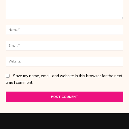
Comment:
Na
Ema
Web
Save my name, email, and website in this browser for the next
time I comment.