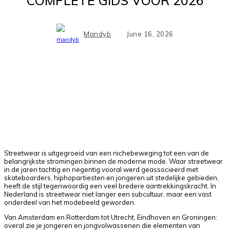
COMPLETE GIDS VOOR 2026
Mandyb
June 16, 2026
Facebook
X
Pinterest
WhatsApp
Streetwear is uitgegroeid van een nichebeweging tot een van de
belangrijkste stromingen binnen de moderne mode. Waar streetwear
in de jaren tachtig en negentig vooral werd geassocieerd met
skateboarders, hiphopartiesten en jongeren uit stedelijke gebieden,
heeft de stijl tegenwoordig een veel bredere aantrekkingskracht. In
Nederland is streetwear niet langer een subcultuur, maar een vast
onderdeel van het modebeeld geworden.
Van Amsterdam en Rotterdam tot Utrecht, Eindhoven en Groningen:
overal zie je jongeren en jongvolwassenen die elementen van