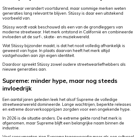
Streetwear verandert voortdurend, maar sommige merken weten
generaties lang relevant te blijven. Stüssy is daar een uitstekend
voorbeeld van.
Stüssy wordt vaak beschouwd als een van de grondleggers van
moderne streetwear. Het merk ontstond in Californië en combineerde
invloeden uit de surf-, skate- en muziekwereld.
Wat Stüssy bijzonder maakt, is dat het nooit volledig afhankelijk is
geweest van hype. In plaats daarvan heeft het merk altijd
vastgehouden aan zijn eigen identiteit.
Daardoor spreekt Stüssy zowel oudere streetwearliefhebbers als
nieuwe generaties aan.
Supreme: minder hype, maar nog steeds
invloedrijk
Een aantal jaren geleden leek het alsof Supreme de volledige
streetwearwereld domineerde. Lange wachtrijen, beperkte releases
en extreme doorverkoopprijzen zorgden voor een ongekende hype.
In 2026 is de situatie anders. De extreme gekte rond het merk is
afgenomen, maar Supreme blijft een belangrijke naam binnen de
industrie.
Veel consumenten zien Supreme tegenwoordig meer als een cultureel