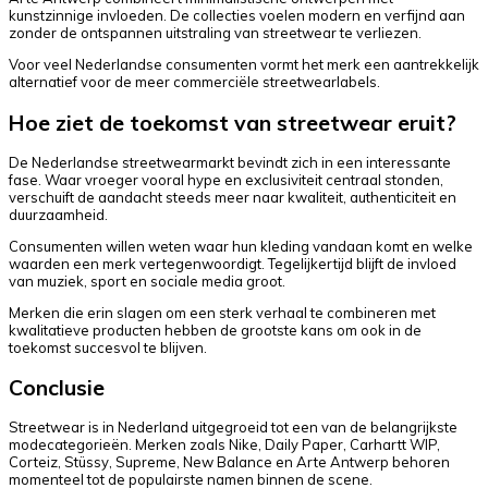
kunstzinnige invloeden. De collecties voelen modern en verfijnd aan
zonder de ontspannen uitstraling van streetwear te verliezen.
Voor veel Nederlandse consumenten vormt het merk een aantrekkelijk
alternatief voor de meer commerciële streetwearlabels.
Hoe ziet de toekomst van streetwear eruit?
De Nederlandse streetwearmarkt bevindt zich in een interessante
fase. Waar vroeger vooral hype en exclusiviteit centraal stonden,
verschuift de aandacht steeds meer naar kwaliteit, authenticiteit en
duurzaamheid.
Consumenten willen weten waar hun kleding vandaan komt en welke
waarden een merk vertegenwoordigt. Tegelijkertijd blijft de invloed
van muziek, sport en sociale media groot.
Merken die erin slagen om een sterk verhaal te combineren met
kwalitatieve producten hebben de grootste kans om ook in de
toekomst succesvol te blijven.
Conclusie
Streetwear is in Nederland uitgegroeid tot een van de belangrijkste
modecategorieën. Merken zoals Nike, Daily Paper, Carhartt WIP,
Corteiz, Stüssy, Supreme, New Balance en Arte Antwerp behoren
momenteel tot de populairste namen binnen de scene.