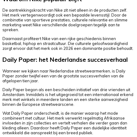
De aantrekkingskracht van Nike zit niet alleen in de producten zelf.
Het merk vertegenwoordigt ook een bepaalde levensstijl. Door de
combinatie van sportieve prestaties, culturele relevantie en slimme
marketing weet Nike verschillende doelgroepen tegelijk aan te
spreken.
Daarnaast profiteert Nike van een rijke geschiedenis binnen
basketbal, hiphop en straatcultuur. Die culturele geloofwaardigheid
zorgt ervoor dat het merk ook in 2026 een dominante positie behoudt.
Daily Paper: het Nederlandse succesverhaal
Wanneer we kijken naar Nederlandse streetwearmerken, is Daily
Paper zonder twijfel een van de grootste succesverhalen van de
afgelopen tien jaar.
Daily Paper begon als een bescheiden initiatief van drie vrienden uit
Amsterdam. Inmiddels is het uitgegroeid tot een internationaal erkend
merk met winkels in meerdere landen en een sterke aanwezigheid
binnen de Europese streetwearscene.
Wat Daily Paper onderscheidt, is de manier waarop het mode
combineert met cultuur. Het merk verwerkt regelmatig Afrikaanse
invloeden in zijn collecties en vertelt verhalen die verder gaan dan
kleding alleen. Daardoor heeft Daily Paper een duidelijke identiteit
ontwikkeld die aanspreekt bij een breed publiek.