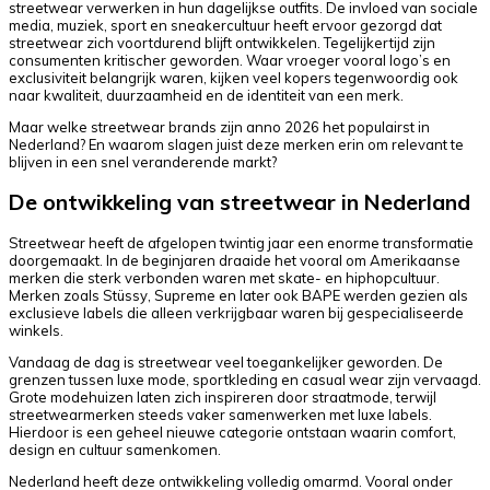
streetwear verwerken in hun dagelijkse outfits. De invloed van sociale
media, muziek, sport en sneakercultuur heeft ervoor gezorgd dat
streetwear zich voortdurend blijft ontwikkelen. Tegelijkertijd zijn
consumenten kritischer geworden. Waar vroeger vooral logo’s en
exclusiviteit belangrijk waren, kijken veel kopers tegenwoordig ook
naar kwaliteit, duurzaamheid en de identiteit van een merk.
Maar welke streetwear brands zijn anno 2026 het populairst in
Nederland? En waarom slagen juist deze merken erin om relevant te
blijven in een snel veranderende markt?
De ontwikkeling van streetwear in Nederland
Streetwear heeft de afgelopen twintig jaar een enorme transformatie
doorgemaakt. In de beginjaren draaide het vooral om Amerikaanse
merken die sterk verbonden waren met skate- en hiphopcultuur.
Merken zoals Stüssy, Supreme en later ook BAPE werden gezien als
exclusieve labels die alleen verkrijgbaar waren bij gespecialiseerde
winkels.
Vandaag de dag is streetwear veel toegankelijker geworden. De
grenzen tussen luxe mode, sportkleding en casual wear zijn vervaagd.
Grote modehuizen laten zich inspireren door straatmode, terwijl
streetwearmerken steeds vaker samenwerken met luxe labels.
Hierdoor is een geheel nieuwe categorie ontstaan waarin comfort,
design en cultuur samenkomen.
Nederland heeft deze ontwikkeling volledig omarmd. Vooral onder