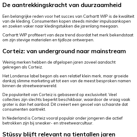
De aantrekkingskracht van duurzaamheid
Een belangrijke reden voor het succes van Carhartt WIP is de kwaliteit
van de kleding. Consumenten kopen steeds minder impulsaankopen
en zoeken vaker naar kledingstukken die jarenlang meegaan.
Carhartt WIP profiteert van deze trend doordat het merk bekendstaat
om zijn stevige materialen en tijdloze ontwerpen.
Corteiz: van underground naar mainstream
Weinig merken hebben de afgelopen jaren zoveel aandacht
gekregen als Corteiz.
Het Londense label begon als een relatief klein merk, maar groeide
dankzij slimme marketing uit tot een van de meest besproken namen
binnen de streetwearwereld.
De populariteit van Corteiz is gebaseerd op exclusiviteit. Veel
collecties zijn slechts beperkt beschikbaar, waardoor de vraag vaak
groter is dan het aanbod. Dit creëert een gevoel van schaarste dat
consumenten aantrekt.
In Nederland is Corteiz vooral populair onder jongeren die actief
betrokken zijn bij sneaker- en streetwearcultuur.
Stüssy blijft relevant na tientallen jaren