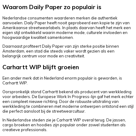
Waarom Daily Paper zo populair is
Nederlandse consumenten waarderen merken die authentiek
aanvoelen. Daily Paper heeft nooit geprobeerd een kopie te zijn van
Amerikaanse streetwearlabels. In plaats daarvan heeft het merk een
eigen stijl ontwikkeld waarin moderne mode, culturele invloeden en
hoogwaardige kwaliteit samenkomen.
Daarnaast profiteert Daily Paper van zijn sterke positie binnen
Amsterdam, een stad die steeds vaker wordt gezien als een
belangrijk centrum voor mode en creativiteit.
Carhartt WIP blijft groeien
Een ander merk dat in Nederland enorm populair is geworden, is
Carhartt WIP.
Oorspronkelijk stond Carhartt bekend als producent van werkkleding
voor arbeiders. De Europese Work In Progress-lijn gaf het merk echter
een compleet nieuwe richting. Door de robuuste uitstraling van
werkkleding te combineren met moderne ontwerpen ontstond een stijl
die perfect aansloot bij de streetwearcultuur.
In Nederlandse steden zie je Carhartt WIP overal terug. De jassen,
cargo broeken en hoodies zijn populair onder zowel studenten als
creatieve professionals.