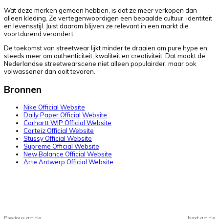
Wat deze merken gemeen hebben, is dat ze meer verkopen dan
alleen kleding. Ze vertegenwoordigen een bepaalde cultuur, identiteit
en levensstijl. Juist daarom blijven ze relevant in een markt die
voortdurend verandert.
De toekomst van streetwear lijkt minder te draaien om pure hype en
steeds meer om authenticiteit, kwaliteit en creativiteit. Dat maakt de
Nederlandse streetwearscene niet alleen populairder, maar ook
volwassener dan ooit tevoren.
Bronnen
Nike Official Website
Daily Paper Official Website
Carhartt WIP Official Website
Corteiz Official Website
Stüssy Official Website
Supreme Official Website
New Balance Official Website
Arte Antwerp Official Website
Facebook
X
Pinterest
WhatsApp
Previous article
Next article