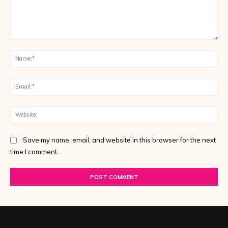
Comment:
Na
Ema
Web
Save my name, email, and website in this browser for the next
time I comment.