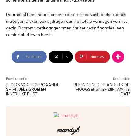
samenwerkingen en andere media-activiteiten.
Daarnaast heeft haar man een carrière in de vastgoedsector als
makelaar. Dit kan ook bijdragen aan het totale vermogen van het
gezin. Daarom wordt aangenomen dat het gezin financieel een
comfortabel leven heeft.
Facebook
X
Pinterest
Previous article
Next article
JE GIDS VOOR DIEPGAANDE
BEKENDE NEDERLANDERS DIE
SPIRITUELE GROEI EN
HOOGSENSITIEF ZIJN. WAT IS
INNERLIJKE RUST
DAT?
mandyb