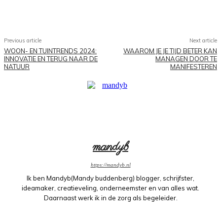
Facebook
X
Pinterest
WhatsApp
Previous article
Next article
WOON- EN TUINTRENDS 2024:
WAAROM JE JE TIJD BETER KAN
INNOVATIE EN TERUG NAAR DE
MANAGEN DOOR TE
NATUUR
MANIFESTEREN
mandyb
https://mandyb.nl
Ik ben Mandyb(Mandy buddenberg) blogger, schrijfster,
ideamaker, creatieveling, onderneemster en van alles wat.
Daarnaast werk ik in de zorg als begeleider.