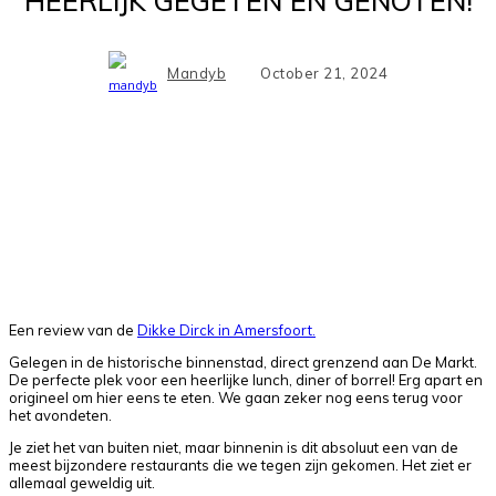
HEERLIJK GEGETEN EN GENOTEN!
Mandyb
October 21, 2024
Facebook
X
Pinterest
WhatsApp
Een review van de
Dikke Dirck in Amersfoort.
Gelegen in de historische binnenstad, direct grenzend aan De Markt.
De perfecte plek voor een heerlijke lunch, diner of borrel! Erg apart en
origineel om hier eens te eten. We gaan zeker nog eens terug voor
het avondeten.
Je ziet het van buiten niet, maar binnenin is dit absoluut een van de
meest bijzondere restaurants die we tegen zijn gekomen. Het ziet er
allemaal geweldig uit.