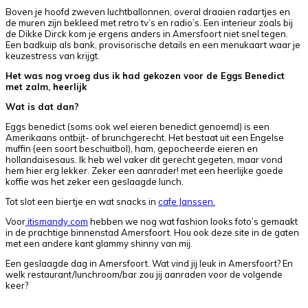
Boven je hoofd zweven luchtballonnen, overal draaien radartjes en
de muren zijn bekleed met retro tv’s en radio’s. Een interieur zoals bij
de Dikke Dirck kom je ergens anders in Amersfoort niet snel tegen.
Een badkuip als bank, provisorische details en een menukaart waar je
keuzestress van krijgt.
Het was nog vroeg dus ik had gekozen voor de Eggs Benedict
met zalm, heerlijk
Wat is dat dan?
Eggs benedict (soms ook wel eieren benedict genoemd) is een
Amerikaans ontbijt- of brunchgerecht. Het bestaat uit een Engelse
muffin (een soort beschuitbol), ham, gepocheerde eieren en
hollandaisesaus. Ik heb wel vaker dit gerecht gegeten, maar vond
hem hier erg lekker. Zeker een aanrader! met een heerlijke goede
koffie was het zeker een geslaagde lunch.
Tot slot een biertje en wat snacks in
cafe Janssen.
Voor
itismandy.com
hebben we nog wat fashion looks foto’s gemaakt
in de prachtige binnenstad Amersfoort. Hou ook deze site in de gaten
met een andere kant glammy shinny van mij.
Een geslaagde dag in Amersfoort. Wat vind jij leuk in Amersfoort? En
welk restaurant/lunchroom/bar zou jij aanraden voor de volgende
keer?