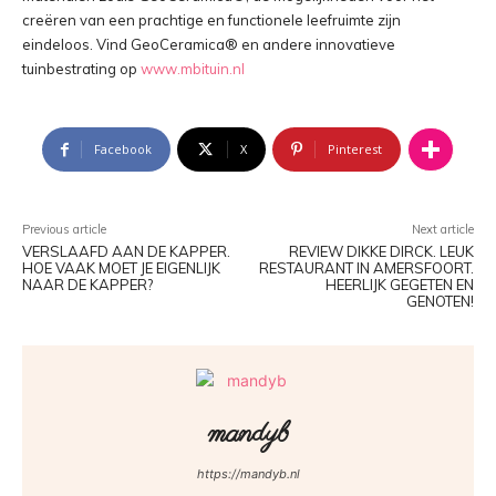
creëren van een prachtige en functionele leefruimte zijn
eindeloos. Vind GeoCeramica® en andere innovatieve
tuinbestrating op
www.mbituin.nl
Facebook
X
Pinterest
Previous article
Next article
VERSLAAFD AAN DE KAPPER.
REVIEW DIKKE DIRCK. LEUK
HOE VAAK MOET JE EIGENLIJK
RESTAURANT IN AMERSFOORT.
NAAR DE KAPPER?
HEERLIJK GEGETEN EN
GENOTEN!
mandyb
https://mandyb.nl