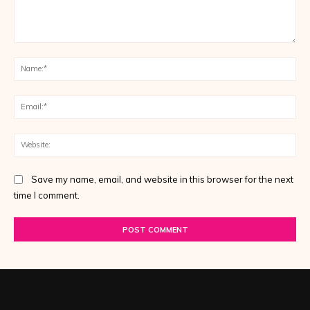
Comment:
Na
Ema
Web
Save my name, email, and website in this browser for the next
time I comment.